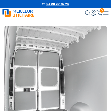
☎️
04 28 29 75 94
0
-5%