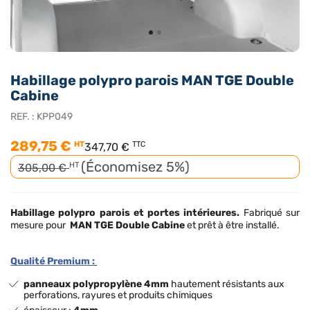
Habillage polypro parois MAN TGE Double
Cabine
REF. :
KPP049
289,75 €
HT
TTC
347,70 €
(Économisez 5%)
HT
305,00 €
Habillage polypro
parois et portes intérieures.
Fabriqué sur
mesure pour
MAN TGE Double Cabine
et prêt à être installé.
Qualité Premium :
panneaux polypropylène 4mm
hautement résistants aux
perforations, rayures et produits chimiques