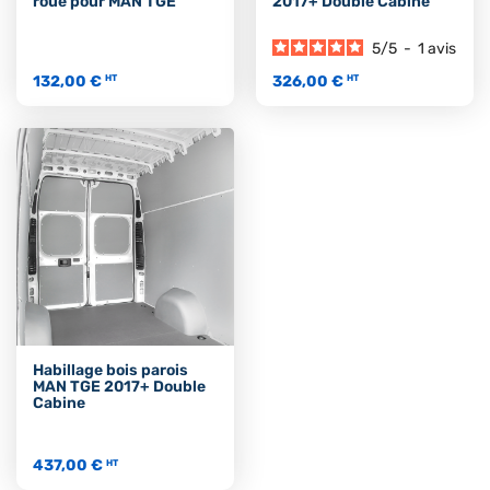
roue pour MAN TGE
2017+ Double Cabine
5
/
5
-
1
avis
132,00 €
326,00 €
HT
HT
Habillage bois parois
MAN TGE 2017+ Double
Cabine
437,00 €
HT