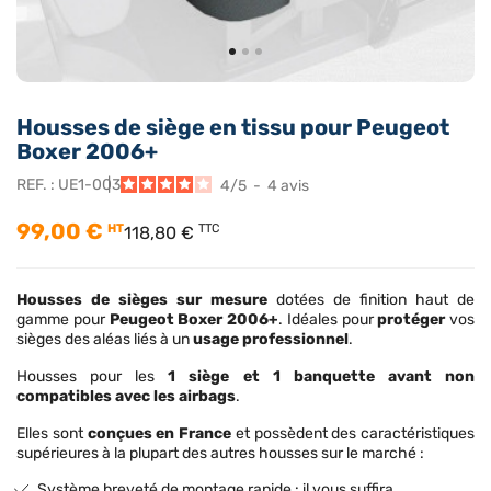
Housses de siège en tissu pour Peugeot
Boxer 2006+
REF. :
UE1-003
4
/
5
-
4
avis
99,00 €
HT
TTC
118,80 €
Housses de sièges sur mesure
dotées de finition haut de
gamme pour
Peugeot Boxer 2006+
. Idéales pour
protéger
vos
sièges des aléas liés à un
usage professionnel
.
Housses pour les
1 siège et 1 banquette avant non
compatibles avec les airbags
.
Elles sont
conçues
en France
et possèdent des caractéristiques
supérieures à la plupart des autres housses sur le marché :
Système breveté de montage rapide : il vous suffira