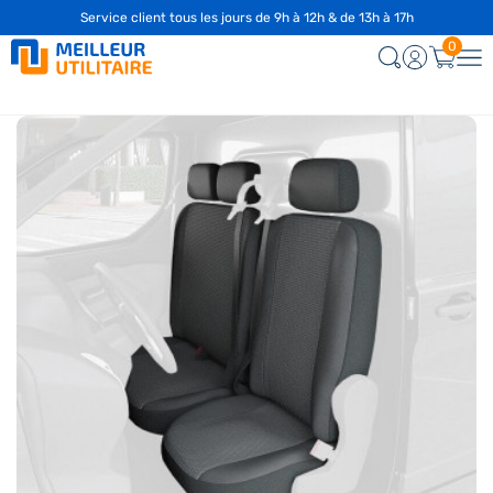
Service client tous les jours de 9h à 12h & de 13h à 17h
☎️
04 28 29 75 94
0