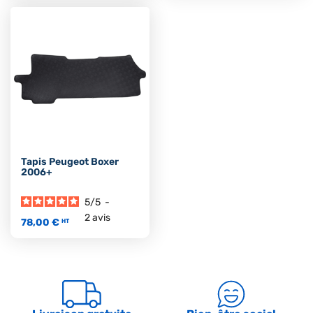
Tapis Peugeot Boxer
2006+
5
/
5
-
2
avis
78,00 €
HT