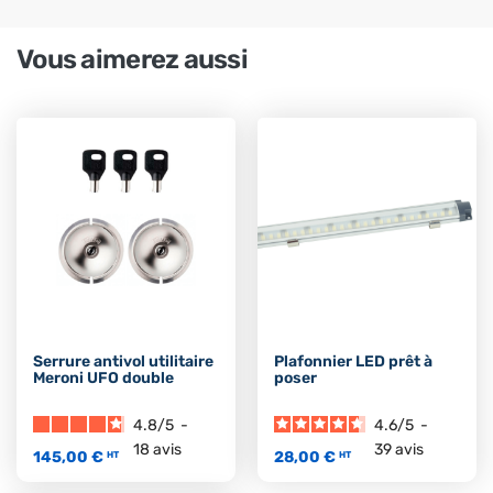
Vous aimerez aussi
Serrure antivol utilitaire
Plafonnier LED prêt à
Meroni UFO double
poser
4.8
/
5
-
4.6
/
5
-
18
avis
39
avis
145,00 €
28,00 €
HT
HT