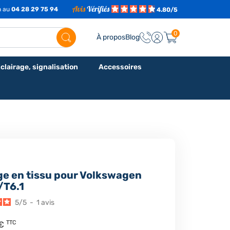
h au
04 28 29 75 94
4.80/5
0
À propos
Blog
clairage, signalisation
Accessoires
ge en tissu pour Volkswagen
/T6.1
5
/
5
-
1
avis
TTC
 €