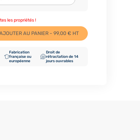
tes les propriétés !
AJOUTER AU PANIER - 99,00 € HT
Fabrication
Droit de
française ou
rétractation de 14
européenne
jours ouvrables