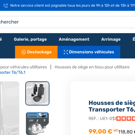
Notre service client est joignable tous les jours de 9h à 12h et de 13h à 17
é
Galerie, portage
Aménagement
Arrimage
É
Destockage
Dimensions véhicules
our véhicules utilitaires
Housses de siège en tissu pour utilitaire
orter T6/T6.1
Housses de siè
Transporter T6
REF. :
UE1-012
99,00 €
HT
118,80