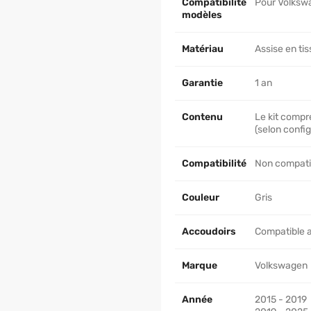
Compatibilité
Pour Volkswa
modèles
Matériau
Assise en ti
Garantie
1 an
Contenu
Le kit compr
(selon config
Compatibilité
Non compatib
Couleur
Gris
Accoudoirs
Compatible 
Marque
Volkswagen
Année
2015 - 2019