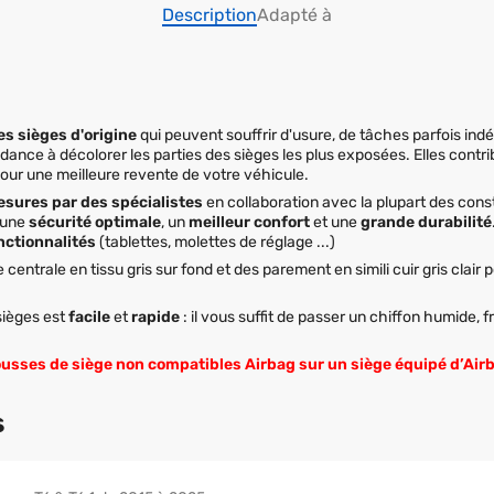
Description
Adapté à
es sièges d'origine
qui peuvent souffrir d'usure, de tâches parfois indé
endance à décolorer les parties des sièges les plus exposées. Elles contr
our une meilleure revente de votre véhicule.
esures par des spécialistes
en collaboration avec la plupart des cons
 une
sécurité optimale
, un
meilleur confort
et une
grande durabilité
nctionnalités
(tablettes, molettes de réglage ...)
centrale en tissu gris sur fond et des parement en simili cuir gris clair
sièges est
facile
et
rapide
: il vous suffit de passer un chiffon humide, f
housses de siège non compatibles Airbag sur un siège équipé d’Air
s