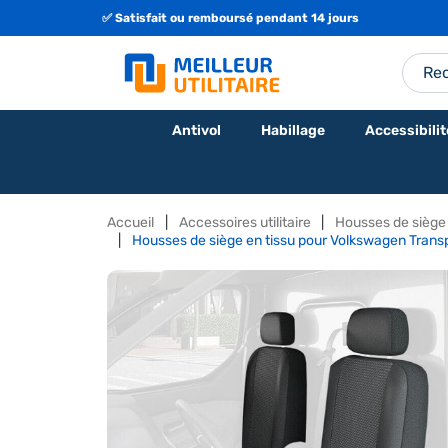
🇫🇷 Fabrication Française ou Européenne
Antivol
Habillage
Accessibilit
Accueil
Accessoires utilitaire
Housses de siège p
Housses de siège en tissu pour Volkswagen Transp