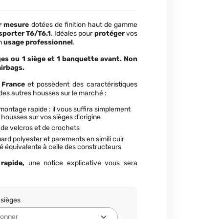
ur mesure
dotées de finition haut de gamme
porter T6/T6.1
. Idéales pour
protéger
vos
un
usage professionnel
.
ges ou 1 siège et 1 banquette avant. Non
airbags.
France
et possèdent des caractéristiques
 des autres housses sur le marché :
ontage rapide : il vous suffira simplement
s housses sur vos sièges d'origine
 de velcros et de crochets
ard polyester et parements en simili cuir
ité équivalente à celle des constructeurs
rapide,
une notice explicative vous sera
 sièges