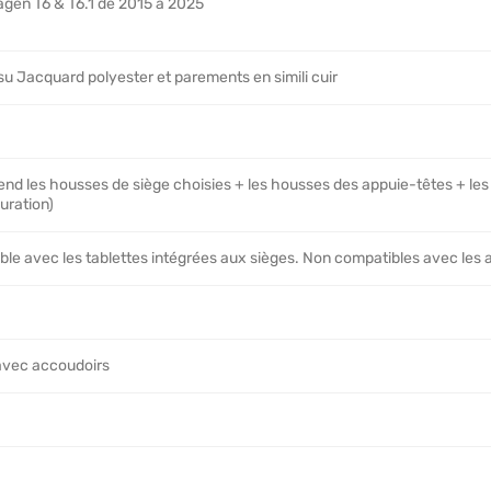
gen T6 & T6.1 de 2015 à 2025
ssu Jacquard polyester et parements en simili cuir
end les housses de siège choisies + les housses des appuie-têtes + le
uration)
le avec les tablettes intégrées aux sièges. Non compatibles avec les a
avec accoudoirs