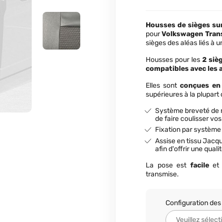
Housses de sièges s
pour
Volkswagen Trans
sièges des aléas liés à 
Housses pour les
2 siè
compatibles avec les 
Elles sont
conçues
en 
supérieures à la plupart
Système breveté de m
de faire coulisser vo
Fixation par système
Assise en tissu Jacqu
afin d'offrir une qual
La pose est
facile
et
transmise.
Configuration des