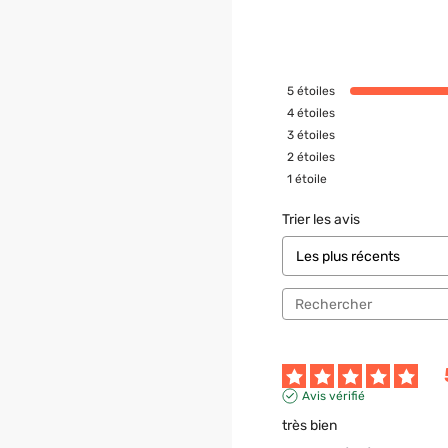
5
étoiles
4
étoiles
3
étoiles
2
étoiles
1
étoile
Trier les avis
Avis vérifié
très bien