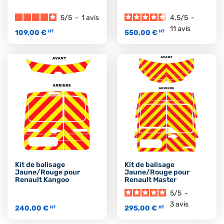
5
/
5
-
1
avis
4.5
/
5
-
11
avis
109,00 €
550,00 €
HT
HT
Kit de balisage
Kit de balisage
Jaune/Rouge pour
Jaune/Rouge pour
Renault Kangoo
Renault Master
5
/
5
-
3
avis
240,00 €
295,00 €
HT
HT