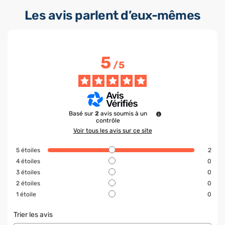
Les avis parlent d’eux-mêmes
5
/
5
Basé sur
2
avis soumis à un
contrôle
Voir tous les avis sur ce site
5
étoiles
2
4
étoiles
0
3
étoiles
0
2
étoiles
0
1
étoile
0
Trier les avis