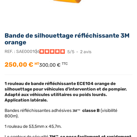
Bande de silhouettage réfléchissante 3M
orange
REF. :
SAE000106
5
/
5
-
2
avis
250,00 €
HT
TTC
300,00 €
1 rouleau de bande réfléchissante ECE104 orange de
silhouettage
pour véhicules d'intervention et de pompier.
Adapté aux véhicules utilitaires ou poids lourds.
Application latérale.
Bandes réfléchissantes adhésives
classe B
(visibilité
3M™
800m).
1 rouleau de 53,5mm x 45,7m.
Le contour de sécurité
3M™
se pose facilement et rapidement