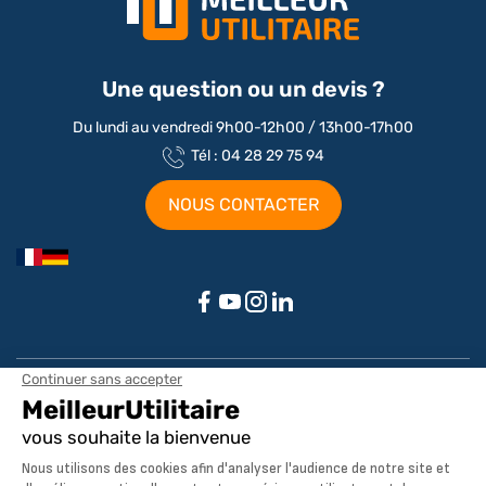
Une question ou un devis ?
Du lundi au vendredi 9h00-12h00 / 13h00-17h00
Tél : 04 28 29 75 94
NOUS CONTACTER
Aménagements par marque / modèle
Aménagement Peugeot Partner
Aménagement Peugeot Expert
Notre société
Aménagement Peugeot Boxer