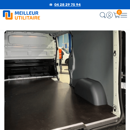
☎️
04 28 29 75 94
0