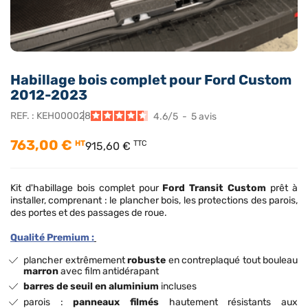
Habillage bois complet pour Ford Custom
2012-2023
REF. :
KEH000028
4.6
/
5
-
5
avis
763,00 €
HT
TTC
915,60 €
Kit d'habillage bois complet pour
Ford Transit Custom
prêt à
installer, comprenant : le plancher bois, les protections des parois,
des portes et des passages de roue.
Qualité Premium :
plancher extrêmement
robuste
en contreplaqué tout bouleau
marron
avec film antidérapant
barres de seuil en aluminium
incluses
parois :
panneaux filmés
hautement résistants aux