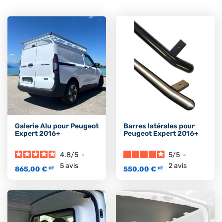
Galerie Alu pour Peugeot
Barres latérales pour
Expert 2016+
Peugeot Expert 2016+
4.8
/
5
-
5
/
5
-
5
avis
2
avis
865,00 €
550,00 €
HT
HT