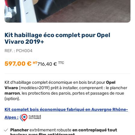
Kit habillage éco complet pour Opel
Vivaro 2019+
REF. :
PCH004
597,00 €
HT
TTC
716,40 €
Kit d'habillage complet économique en bois brut pour
Opel
Vivaro
(modèles>2019) prêt à installer, comprenant : le plancher
marron
, les protections des parois, portes et passages de roue
(option).
Kit complet bois économique fabriqué en Auvergne Rhône-
Alpes :
Plancher
extrêmement robuste
en contreplaqué tout
bouleau avec film antidérapant