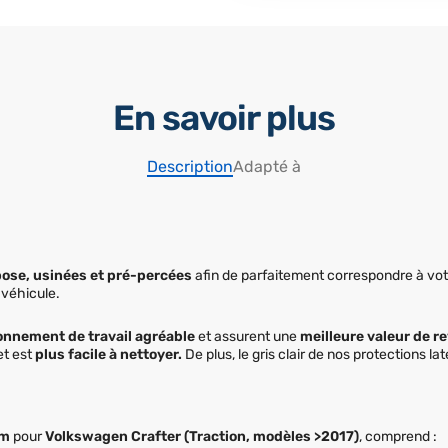
En savoir plus
Description
Adapté à
 pose, usinées et pré-percées
afin de parfaitement correspondre à votr
 véhicule.
onnement de travail agréable
et assurent une
meilleure valeur de r
et est
plus facile à nettoyer.
De plus, le gris clair de nos protections laté
um
pour
Volkswagen Crafter (Traction, modèles >2017)
, comprend :