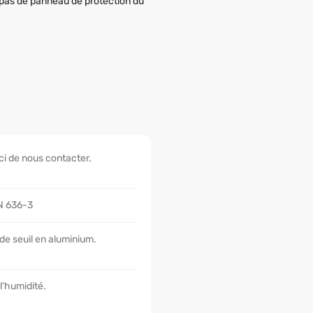
a pas de panneau de protection du
ci de nous contacter.
EN 636-3
 de seuil en aluminium.
l'humidité.