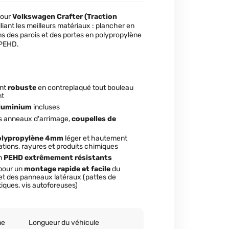
pour
Volkswagen Crafter
(Traction
 alliant les meilleurs matériaux : plancher en
ns des parois et des portes en polypropylène
 PEHD.
ent
robuste
en contreplaqué tout bouleau
nt
aluminium
incluses
es anneaux d'arrimage,
coupelles de
olypropylène 4mm
léger et hautement
ations, rayures et produits chimiques
n
PEHD extrêmement résistants
pour un
montage rapide et facile
du
 et des panneaux latéraux (pattes de
tiques, vis autoforeuses)
ne
Longueur du véhicule