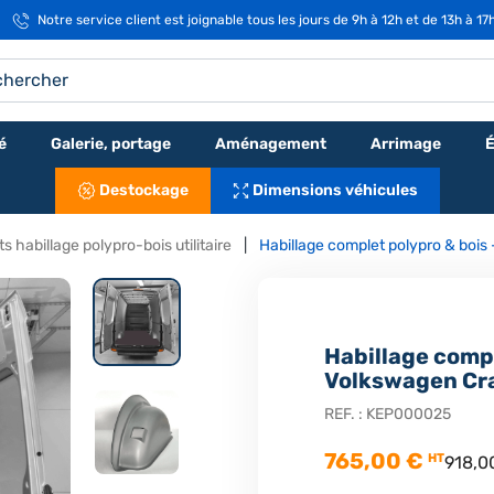
Notre service client est joignable tous les jours de 9h à 12h et de 13h à 17
é
Galerie, portage
Aménagement
Arrimage
É
Destockage
Dimensions véhicules
s habillage polypro-bois utilitaire
Habillage complet polypro & bois 
Habillage compl
Volkswagen Cra
REF. :
KEP000025
765,00 €
HT
918,0