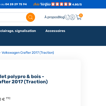
h au
04 28 29 75 94
4.80/5
0
À propos
Blog
clairage, signalisation
Accessoires
- Volkswagen Crafter 2017 (Traction)
et polypro & bois -
fter 2017 (Traction)
TTC
0 €