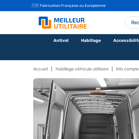
🇫🇷 Fabrication Française ou Européenne
Antivol
Habillage
Accessibilit
Accueil
Habillage véhicule utilitaire
Kits complet