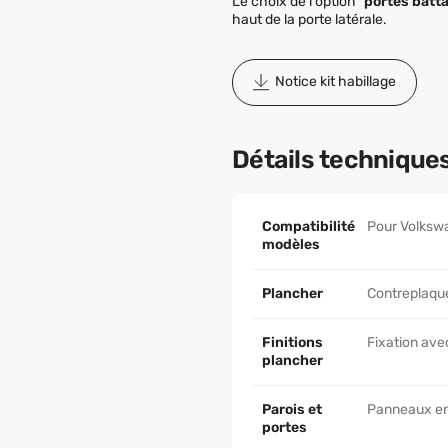
Le choix de l'option
"portes batta
haut de la porte latérale.
Notice kit habillage
Détails technique
Compatibilité
Pour Volkswa
modèles
Plancher
Contreplaqué
Finitions
Fixation avec
plancher
Parois et
Panneaux en 
portes