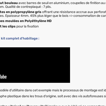
out bouleau
avec barres de seuil en aluminium, coupelles de finition a
m. Qualité de contreplaqué : 7 plis.
tes en polypropylène gris
offrant une résistance accrue aux perforati
es. Epaisseur 4mm. 45% plus léger que le bois => consommation de car
ues moulées en Polyéthylène HD
t les clips
pour la fixation
it complet d'habillage :
modèle d'utilitaire dans cet exemple mais le processus de montage est i
aphe plastique dans les trous d'origine, soit avec des vis autoforeuses si