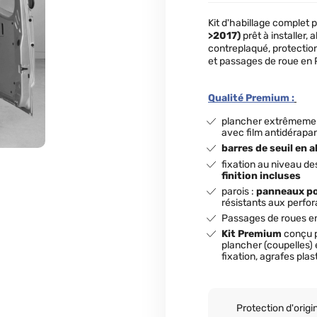
Kit d'habillage complet 
>2017)
prêt à installer,
contreplaqué, protectio
et passages de roue en
Qualité Premium :
plancher extrêmem
avec film antidérapa
barres de seuil en 
fixation au niveau d
finition incluses
parois :
panneaux p
résistants aux perfor
Passages de roues e
Kit Premium
conçu 
plancher (coupelles)
fixation, agrafes plas
Protection d'origi