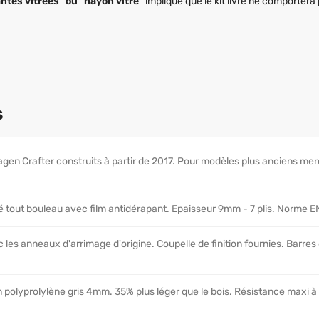
ntes vitrées" ou "hayon vitré"
implique que le kit livré ne comporter
s
gen Crafter construits à partir de 2017. Pour modèles plus anciens mer
 tout bouleau avec film antidérapant. Epaisseur 9mm - 7 plis. Norme 
 les anneaux d'arrimage d'origine. Coupelle de finition fournies. Barres
polyprolylène gris 4mm. 35% plus léger que le bois. Résistance maxi à 