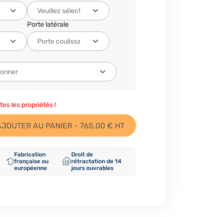
Porte latérale
tes les propriétés !
AJOUTER AU PANIER - 765,00 € HT
Fabrication
Droit de
française ou
rétractation de 14
européenne
jours ouvrables