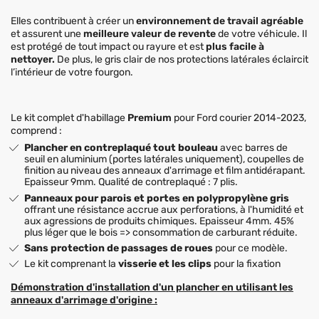
Elles contribuent à créer un
environnement de travail agréable
et assurent une
meilleure valeur de revente
de votre véhicule. Il
est protégé de tout impact ou rayure et est
plus facile à
nettoyer.
De plus, le gris clair de nos protections latérales éclaircit
l’intérieur de votre fourgon.
Le kit complet d'habillage
Premium
pour Ford courier 2014-2023,
comprend :
Plancher en contreplaqué tout bouleau
avec barres de
seuil en aluminium (portes latérales uniquement), coupelles de
finition au niveau des anneaux d'arrimage et film antidérapant.
Epaisseur 9mm. Qualité de contreplaqué : 7 plis.
Panneaux pour parois et portes en polypropylène gris
offrant une résistance accrue aux perforations, à l'humidité et
aux agressions de produits chimiques. Epaisseur 4mm. 45%
plus léger que le bois => consommation de carburant réduite.
Sans protection de passages de roues
pour ce modèle.
Le kit comprenant la
visserie et les clips
pour la fixation
Démonstration d'installation d'un plancher en utilisant les
anneaux d'arrimage d'origine :