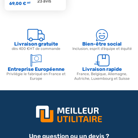
23
avis
69,00 €
HT
Livraison gratuite
Bien-être social
dès 400 €HT de commande
Inclusion, esprit d’équipe et équité
Entreprise Européenne
Livraison rapide
Privilégie le fabriqué en France et
France, Belgique, Allemagne,
Europe
Autriche, Luxembourg et Suisse
Une question ou un devis ?