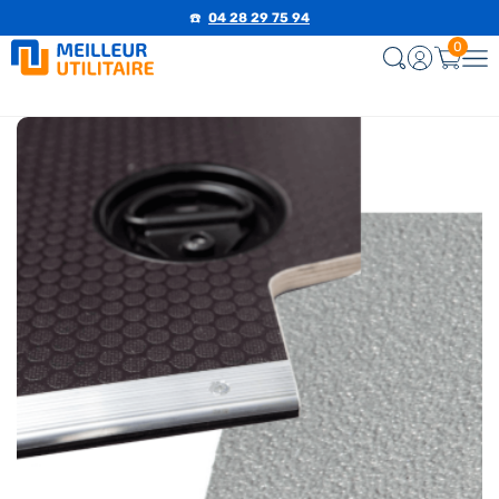
☎️
04 28 29 75 94
0