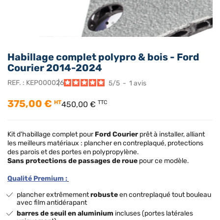
Habillage complet polypro & bois - Ford
Courier 2014-2024
REF. :
KEP000026
5
/
5
-
1
avis
375,00 €
HT
TTC
450,00 €
Kit d'habillage complet pour
Ford Courier
prêt à installer, alliant
les meilleurs matériaux : plancher en contreplaqué, protections
des parois et des portes en polypropylène.
Sans protections de passages de roue
pour ce modèle.
Qualité Premium :
plancher extrêmement
robuste
en contreplaqué tout bouleau
avec film antidérapant
barres de seuil en aluminium
incluses (portes latérales