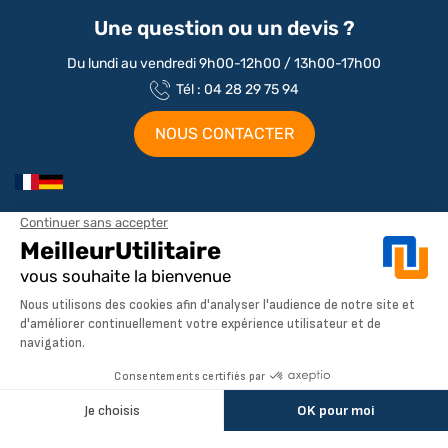
Une question ou un devis ?
Du lundi au vendredi 9h00-12h00 / 13h00-17h00
Tél : 04 28 29 75 94
NOUS CONTACTER
Aménagements par marque / modèle
Aménagement Peugeot Partner
Aménagement Peugeot Expert
Notre société
Aménagement Peugeot Boxer
Aménagement Citroen
À propos de MeilleurUtilitaire
AJOUTER AU PANIER
Aménagement Renault
Service client
Dimensions utilitaires
Aménagement Ford Transit
Pays de livraison