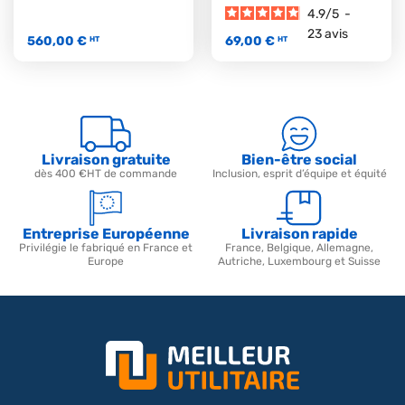
4.9
/
5
-
23
avis
560,00 €
69,00 €
HT
HT
Livraison gratuite
Bien-être social
dès 400 €HT de commande
Inclusion, esprit d’équipe et équité
Entreprise Européenne
Livraison rapide
Privilégie le fabriqué en France et
France, Belgique, Allemagne,
Europe
Autriche, Luxembourg et Suisse