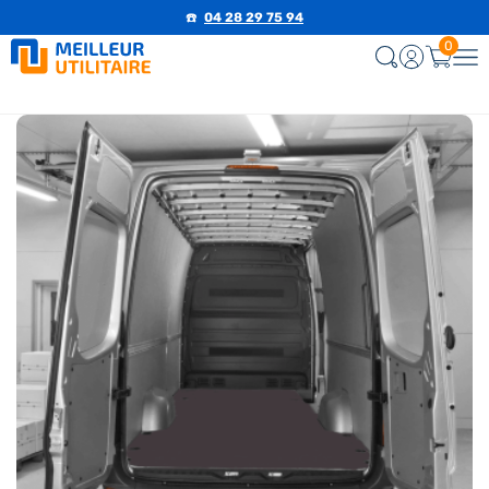
☎️
04 28 29 75 94
0