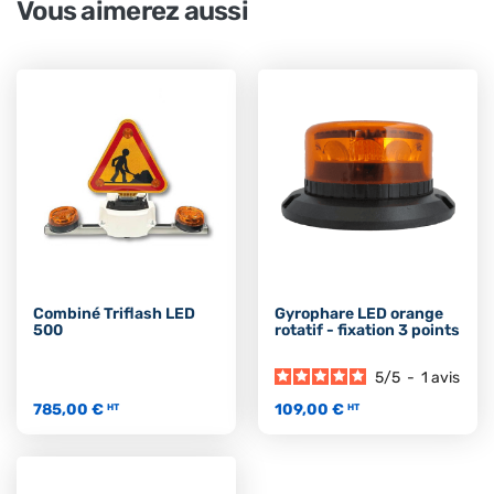
Vous aimerez aussi
Combiné Triflash LED
Gyrophare LED orange
500
rotatif - fixation 3 points
5
/
5
-
1
avis
785,00 €
109,00 €
HT
HT