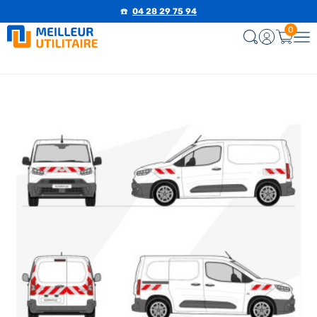
☎️
04 28 29 75 94
0