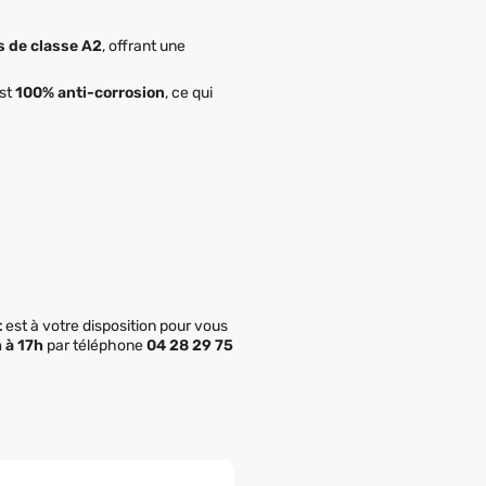
s de classe A2
, offrant une
est
100% anti-corrosion
, ce qui
t
est à votre disposition pour vous
h à 17h
par téléphone
04 28 29 75