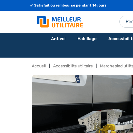
✅ Satisfait ou remboursé pendant 14 jours
🇫🇷 Fabrication Française ou Européenne
Antivol
Habillage
Accessibilit
Accueil
Accessibilité utilitaire
Marchepied utilit