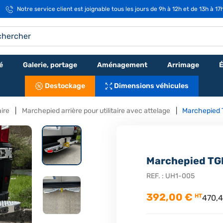
Notre service client est joignable tous les jours de 9h à 12h et de 13h à 17
é
Galerie, portage
Aménagement
Arrimage
É
Destockage
Dimensions véhicules
aire
Marchepied arrière pour utilitaire avec attelage
Marchepied 
Marchepied TG
REF. :
UH1-005
392,00 €
HT
470,