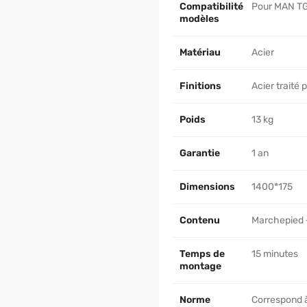
Compatibilité
Pour MAN TGE
modèles
Matériau
Acier
Finitions
Acier traité
Poids
13 kg
Garantie
1 an
Dimensions
1400*175
Contenu
Marchepied + 
Temps de
15 minutes
montage
Norme
Correspond à