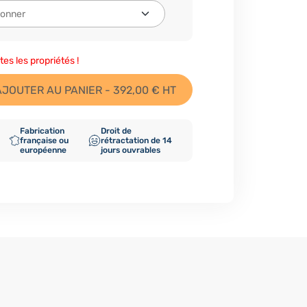
tes les propriétés !
AJOUTER AU PANIER - 392,00 € HT
Fabrication
Droit de
française ou
rétractation de 14
européenne
jours ouvrables