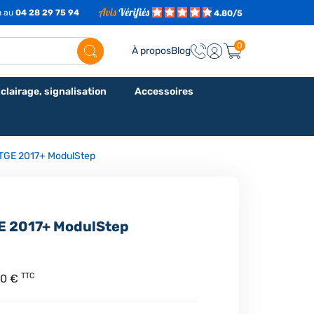
h au
04 28 29 75 94
4.80/5
0
À propos
Blog
clairage, signalisation
Accessoires
TGE 2017+ ModulStep
E 2017+ ModulStep
TTC
40 €