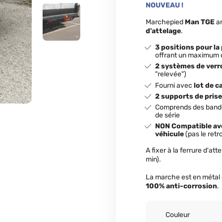
NOUVEAU !
Marchepied
Man TGE
ar
d'attelage
.
3 positions pour la
offrant un maximum d
2 systèmes de verr
"relevée")
Fourni avec
lot de c
2 supports de pris
Comprends des bandes
de série
NON Compatible avec
véhicule
(pas le retro
A fixer à la ferrure d'at
min).
La marche est en métal 
100% anti-corrosion
.
Couleur