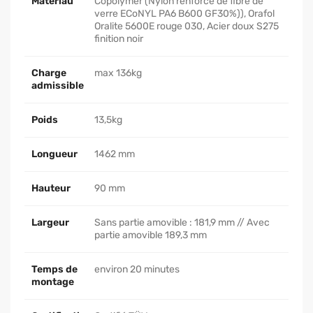
Matériau
Copolymer (Nylon renforcé de fibre de
verre ECoNYL PA6 B600 GF30%)), Orafol
Oralite 5600E rouge 030, Acier doux S275
finition noir
Charge
max 136kg
admissible
Poids
13,5kg
Longueur
1462 mm
Hauteur
90 mm
Largeur
Sans partie amovible : 181,9 mm // Avec
partie amovible 189,3 mm
Temps de
environ 20 minutes
montage