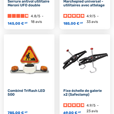
Serrure antivol utilitaire
Marchepied universel -
Meroni UFO double
utilitaires avec attelage
4.8
/
5
-
4.9
/
5
-
18
avis
33
avis
145,00 €
185,00 €
HT
HT
Combiné Triflash LED
Fixe échelle de galerie
500
x2 (Safeclamp)
4.9
/
5
-
23
avis
785,00 €
69,00 €
HT
HT