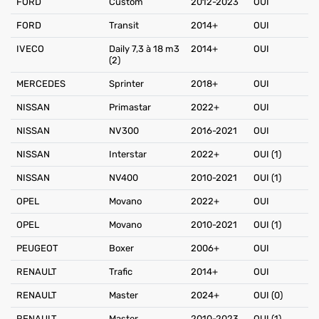
FORD
Custom
2012-2023
OUI
FORD
Transit
2014+
OUI
IVECO
Daily 7,3 à 18 m3
2014+
OUI
(2)
MERCEDES
Sprinter
2018+
OUI
NISSAN
Primastar
2022+
OUI
NISSAN
NV300
2016-2021
OUI
NISSAN
Interstar
2022+
OUI (1)
NISSAN
NV400
2010-2021
OUI (1)
OPEL
Movano
2022+
OUI
OPEL
Movano
2010-2021
OUI (1)
PEUGEOT
Boxer
2006+
OUI
RENAULT
Trafic
2014+
OUI
RENAULT
Master
2024+
OUI (0)
RENAULT
Master
2010-2023
OUI (1)