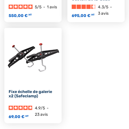
5
/
5
-
1
avis
4.3
/
5
-
3
avis
550,00 €
695,00 €
HT
HT
Fixe échelle de galerie
x2 (Safeclamp)
4.9
/
5
-
23
avis
69,00 €
HT