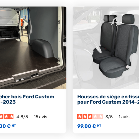
cher bois Ford Custom
Housses de siège en tiss
2-2023
pour Ford Custom 2014-
4.8
/
5
-
15
avis
3
/
5
-
1
avis
00 €
99,00 €
HT
HT