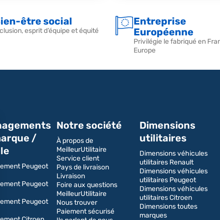
ien-être social
Entreprise
Européenne
clusion, esprit d’équipe et équité
Privilégie le fabriqué en Fra
Europe
agements
Notre société
Dimensions
arque /
utilitaires
À propos de
le
MeilleurUtilitaire
Dimensions véhicules
Service client
utilitaires Renault
ement Peugeot
Pays de livraison
Dimensions véhicules
Livraison
utilitaires Peugeot
ement Peugeot
Foire aux questions
Dimensions véhicules
MeilleurUtilitaire
utilitaires Citroen
ement Peugeot
Nous trouver
Dimensions toutes
Paiement sécurisé
marques
ment Citroen