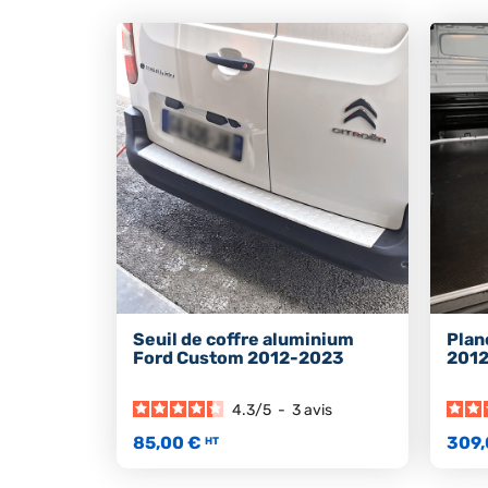
Seuil de coffre aluminium
Plan
Ford Custom 2012-2023
201
4.3
/
5
-
3
avis
85,00 €
309,
HT