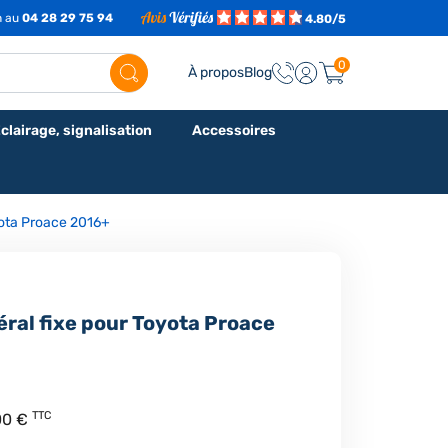
h au
04 28 29 75 94
4.80/5
0
À propos
Blog
clairage, signalisation
Accessoires
yota Proace 2016+
ral fixe pour Toyota Proace
TTC
00 €