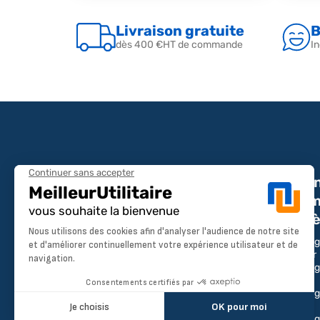
Livraison gratuite
B
dès 400 €HT de commande
In
Amén
par m
modè
Une question ou un devis ?
Aménag
Partner
Aménag
Du lundi au vendredi 9h00-12h00 /
Expert
13h00-17h00
Aménag
Boxer
Tél : 04 28 29 75 94
Aménage