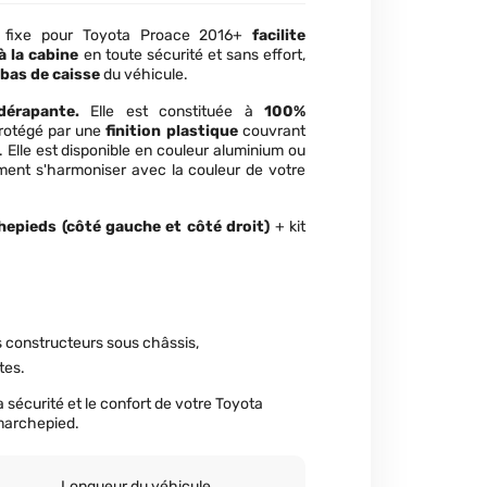
l fixe pour Toyota Proace 2016+
facilite
à la cabine
en toute sécurité et sans effort,
 bas de caisse
du véhicule.
dérapante.
Elle est constituée à
100%
rotégé par une
finition plastique
couvrant
 Elle est disponible en couleur aluminium ou
ement s'harmoniser avec la couleur de votre
epieds (côté gauche et côté droit)
+ kit
ts constructeurs sous châssis,
tes.
a sécurité et le confort de votre Toyota
marchepied.
Longueur du véhicule