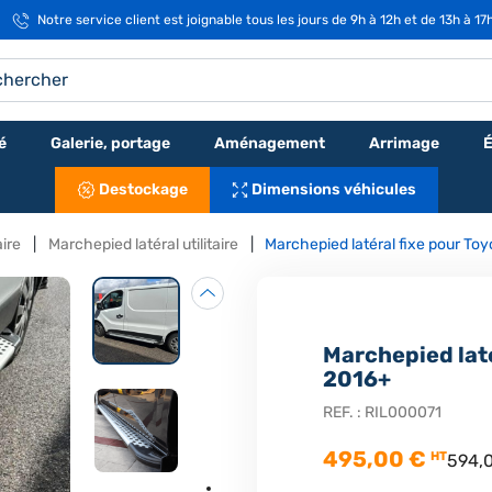
Notre service client est joignable tous les jours de 9h à 12h et de 13h à 17
é
Galerie, portage
Aménagement
Arrimage
É
Destockage
Dimensions véhicules
aire
Marchepied latéral utilitaire
Marchepied latéral fixe pour To
Marchepied laté
2016+
REF. :
RIL000071
495,00 €
HT
594,