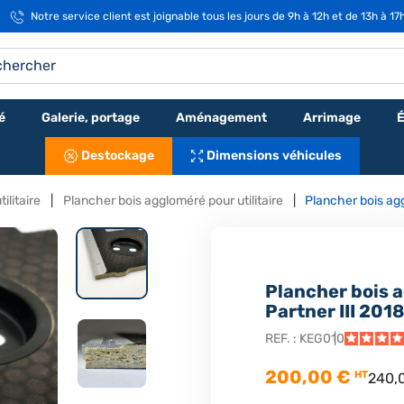
Notre service client est joignable tous les jours de 9h à 12h et de 13h à 17
é
Galerie, portage
Aménagement
Arrimage
É
Destockage
Dimensions véhicules
ilitaire
Plancher bois aggloméré pour utilitaire
Plancher bois ag
Plancher bois 
Partner III 201
REF. :
KEG010
200,00 €
HT
240,