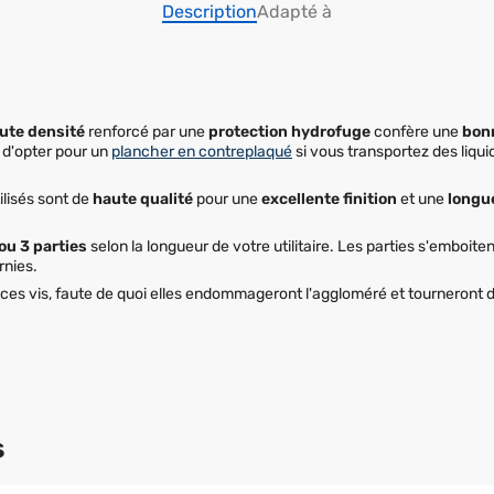
Description
Adapté à
ute densité
renforcé par une
protection hydrofuge
confère une
bon
 d'opter pour un
plancher en contreplaqué
si vous transportez des liqu
lisés sont de
haute qualité
pour une
excellente finition
et une
longue
 ou 3 parties
selon la longueur de votre utilitaire. Les parties s'emboiten
rnies.
 ces vis, faute de quoi elles endommageront l'aggloméré et tourneront d
s