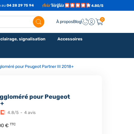
h au
04 28 29 75 94
4.80/5
0
À propos
Blog
clairage, signalisation
Accessoires
gloméré pour Peugeot Partner III 2018+
aggloméré pour Peugeot
8+
4.8
/
5
-
4
avis
TTC
00 €