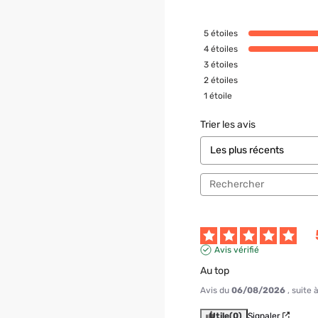
5
étoiles
4
étoiles
3
étoiles
2
étoiles
1
étoile
Trier les avis
Avis vérifié
Au top
Avis du
06/08/2026
, suite
Utile
(0)
Signaler