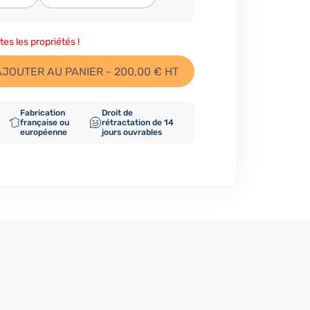
tes les propriétés !
AJOUTER AU PANIER - 200,00 € HT
Fabrication
Droit de
française ou
rétractation de 14
européenne
jours ouvrables