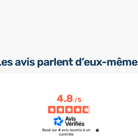
Les avis parlent d’eux-même
4.8
/
5
Basé sur
4
avis soumis à un
contrôle