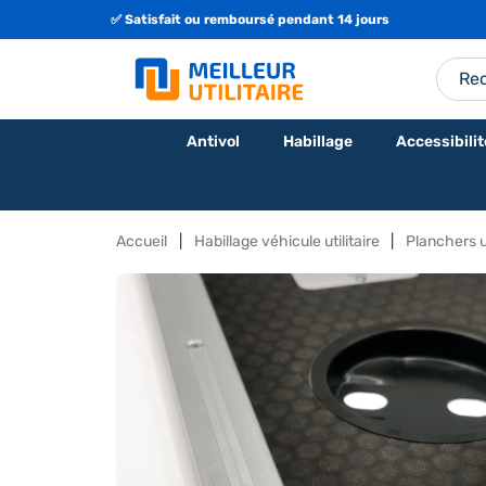
✅ Satisfait ou remboursé pendant 14 jours
🇫🇷 Fabrication Française ou Européenne
Antivol
Habillage
Accessibilit
Accueil
Habillage véhicule utilitaire
Planchers ut