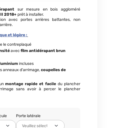
érapant
sur mesure en bois aggloméré
III 2018+
prêt à installer.
ion avec portes arrières battantes, non
rrière.
ue et légère :
e le contreplaqué
nsité
avec
film antidérapant brun
aluminium
incluses
es anneaux d'arrimage,
coupelles de
 un
montage rapide et facile
du plancher
rrimage sans avoir à percer le plancher
cule
Porte latérale