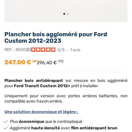
Plancher bois aggloméré pour Ford
Custom 2012-2023
REF. :
KEG060
5
/
5
-
1
avis
247,00 €
HT
TTC
296,40 €
Plancher bois antidérapant
sur mesure en bois aggloméré
pour
Ford Transit Custom 2012+
prêt à installer.
Uniquement pour version avec portes arrières battantes, non
compatible avec hayon arrière.
Une solution économique et légère :
Plus
économique
que le contreplaqué
Aggloméré
haute densité
avec
film antidérapant brun