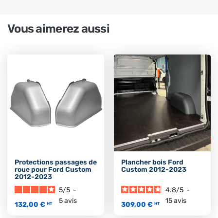
Vous aimerez aussi
Protections passages de
Plancher bois Ford
roue pour Ford Custom
Custom 2012-2023
2012-2023
5
/
5
-
4.8
/
5
-
5
avis
15
avis
132,00 €
309,00 €
HT
HT