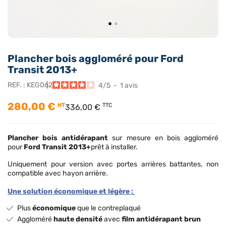
Plancher bois aggloméré pour Ford
Transit 2013+
REF. :
KEG062
4
/
5
-
1
avis
280,00 €
HT
TTC
336,00 €
Plancher bois antidérapant
sur mesure en bois aggloméré
pour
Ford Transit 2013+
prêt à installer.
Uniquement pour version avec portes arrières battantes, non
compatible avec hayon arrière.
Une solution économique et légère :
Plus
économique
que le contreplaqué
Aggloméré
haute densité
avec
film antidérapant brun