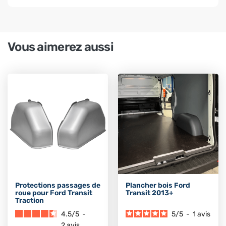
Vous aimerez aussi
Protections passages de
Plancher bois Ford
roue pour Ford Transit
Transit 2013+
Traction
4.5
/
5
-
5
/
5
-
1
avis
2
avis