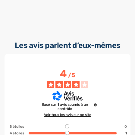
Les avis parlent d’eux-mêmes
4
/
5
Basé sur
1
avis soumis à un
contrôle
Voir tous les avis sur ce site
5
étoiles
0
4
étoiles
1