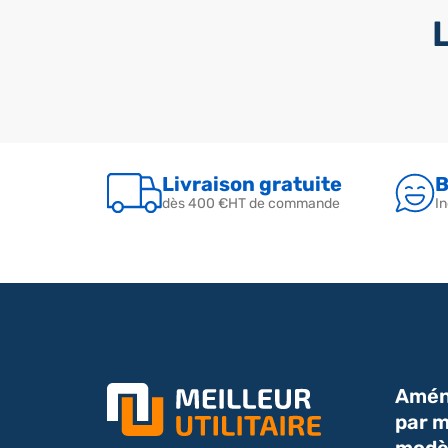
Livraison gratuite
B
dès 400 €HT de commande
In
Amén
par m
modè