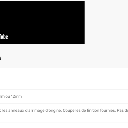
s
9mm ou 12mm
 les anneaux d'arrimage d'origine. Coupelles de finition fournies. Pas de