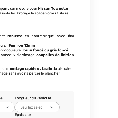
apant
sur mesure pour
Nissan
Townstar
 installer. Protège le sol de votre utilitaire.
ment
robuste
en contreplaqué avec film
eurs :
9mm ou 12mm
n 2 couleurs :
brun foncé ou gris foncé
s anneaux d'arrimage,
coupelles de finition
r un
montage rapide et facile
du plancher
mage sans avoir à percer le plancher
ne
Longueur du véhicule
Epaisseur