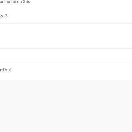
run foncé ou Gris
36-3
rd'hui