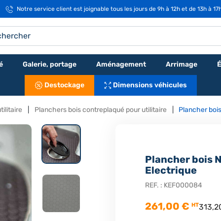
Notre service client est joignable tous les jours de 9h à 12h et de 13h à 17
é
Galerie, portage
Aménagement
Arrimage
É
Destockage
Dimensions véhicules
ilitaire
Planchers bois contreplaqué pour utilitaire
Plancher boi
Plancher bois 
Electrique
REF. :
KEF000084
261,00 €
HT
313,2