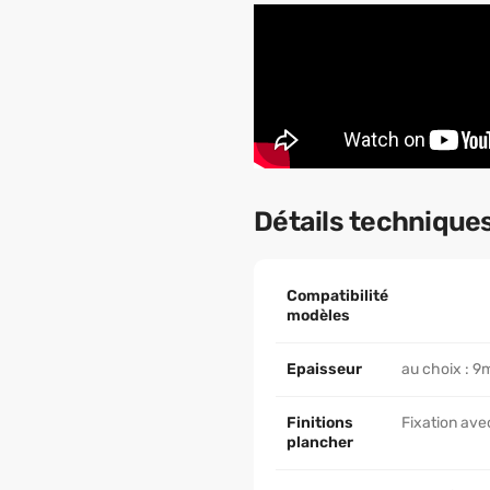
Détails technique
Compatibilité
modèles
Epaisseur
au choix : 
Finitions
Fixation avec
plancher