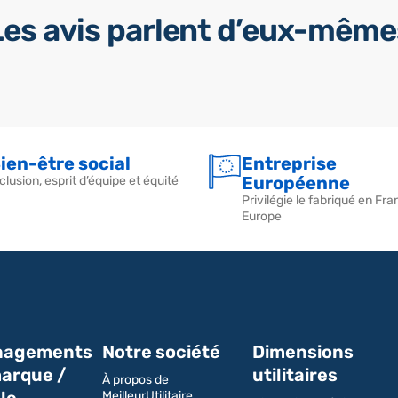
Les avis parlent d’eux-même
ien-être social
Entreprise
Européenne
clusion, esprit d’équipe et équité
Privilégie le fabriqué en Fra
Europe
agements
Notre société
Dimensions
arque /
utilitaires
À propos de
le
MeilleurUtilitaire