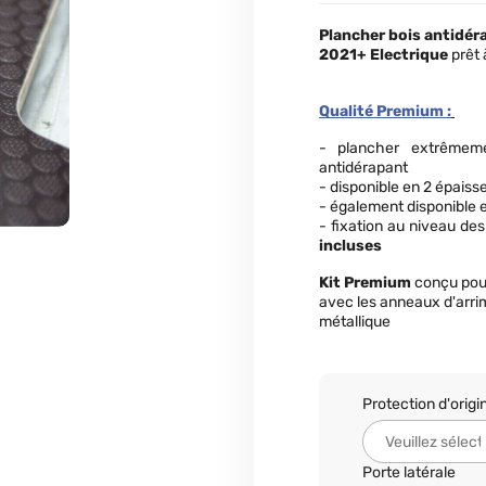
Plancher bois antidér
2021+ Electrique
prêt à
Qualité Premium :
- plancher extrême
antidérapant
- disponible en 2 épaiss
- également disponible e
- fixation au niveau de
incluses
Kit Premium
conçu pou
avec les anneaux d'arri
métallique
Protection d'origi
Porte latérale