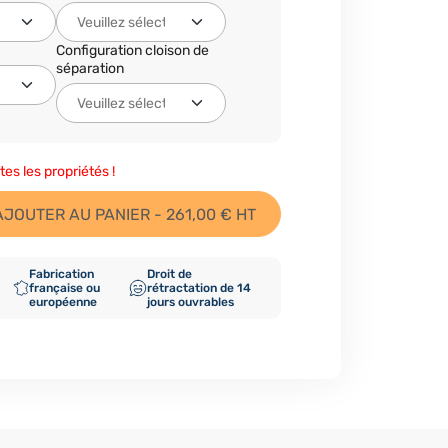
Configuration cloison de
séparation
tes les propriétés !
AJOUTER AU PANIER - 261,00 € HT
Fabrication
Droit de
française ou
rétractation de 14
européenne
jours ouvrables