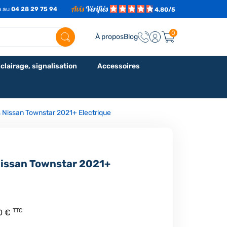
h au
04 28 29 75 94
4.80/5
0
À propos
Blog
clairage, signalisation
Accessoires
s Nissan Townstar 2021+ Electrique
Nissan Townstar 2021+
TTC
0 €