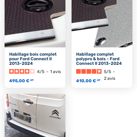
Habillage bois complet
Habillage complet
pour Ford Connect II
polypro & bois - Ford
2013-2024
Connect II 2013-2024
4
/
5
-
1
avis
5
/
5
-
2
avis
495,00 €
410,00 €
HT
HT