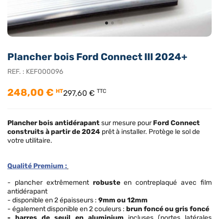
Plancher bois Ford Connect III 2024+
REF. :
KEF000096
248,00 €
HT
TTC
297,60 €
Plancher bois antidérapant
sur mesure pour
Ford Connect
construits à partir de
2024
prêt à installer. Protège le sol de
votre utilitaire.
Qualité Premium :
- plancher extrêmement
robuste
en contreplaqué avec film
antidérapant
- disponible en 2 épaisseurs :
9mm ou 12mm
- également disponible en 2 couleurs :
brun foncé ou gris foncé
- barres de seuil en aluminium
incluses (portes latérales