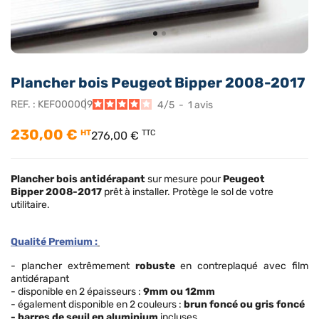
Plancher bois Peugeot Bipper 2008-2017
REF. :
KEF000009
4
/
5
-
1
avis
230,00 €
HT
TTC
276,00 €
Plancher bois antidérapant
sur mesure pour
Peugeot
Bipper
2008-2017
prêt à installer. Protège le sol de votre
utilitaire.
Qualité Premium :
- plancher extrêmement
robuste
en contreplaqué avec film
antidérapant
- disponible en 2 épaisseurs :
9mm ou 12mm
- également disponible en 2 couleurs :
brun foncé ou gris foncé
- barres de seuil en aluminium
incluses