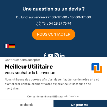
Une question ou un devis ?
Du lundi au vendredi 9h00-12h00 / 13h00-17h00
Tél : 04 28 29 75 94
NOUS CONTACTER
Aménagements par marque / modèle
Aménagement Peugeot Partner
Aménagement Peugeot Expert
Notre société
Aménagement Peugeot Boxer
Aménagement Citroen
À propos de MeilleurUtilitaire
Aménagement Renault
Service client
Dimensions utilitaires
AJOUTER AU PANIER
Aménagement Ford Transit
Pays de livraison