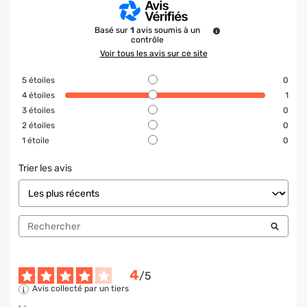
Basé sur
1
avis soumis à un
contrôle
Voir tous les avis sur ce site
5
étoiles
0
4
étoiles
1
3
étoiles
0
2
étoiles
0
1
étoile
0
Trier les avis
4
/
5
Avis collecté par un tiers