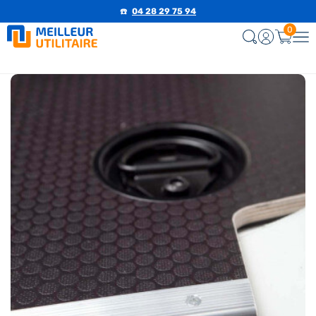
☎️
04 28 29 75 94
0