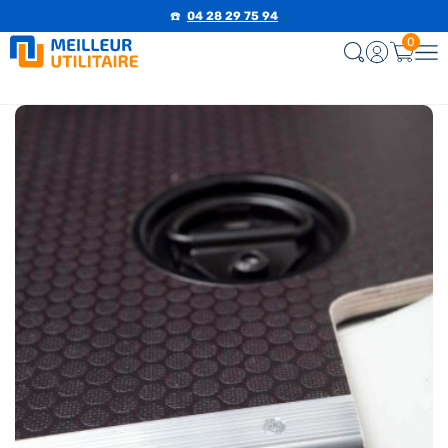
☎️
04 28 29 75 94
0