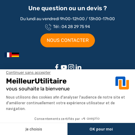
Une question ou un devis ?
Du lundi au vendredi 9h00-12h00 / 13h00-17h00
Tél : 04 28 29 75 94
NOUS CONTACTER
Aménagements par marque / modèle
Aménagement Peugeot Partner
Aménagement Peugeot Expert
Notre société
Aménagement Peugeot Boxer
Aménagement Citroen
À propos de MeilleurUtilitaire
Aménagement Renault
Service client
Dimensions utilitaires
AJOUTER AU PANIER
Aménagement Ford Transit
Pays de livraison