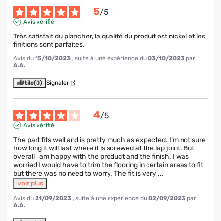
5
/
5
Avis vérifié
Très satisfait du plancher, la qualité du produit est nickel et les 
finitions sont parfaites.
Avis du
15/10/2023
, suite à une expérience du
03/10/2023
par
A.A.
Utile
(0)
Signaler
4
/
5
Avis vérifié
The part fits well and is pretty much as expected. I'm not sure 
how long it will last where it is screwed at the lap joint. But 
overall I am happy with the product and the finish. I was 
worried I would have to trim the flooring in certain areas to fit 
but there was no need to worry. The fit is very 
...
voir plus
Avis du
21/09/2023
, suite à une expérience du
02/09/2023
par
A.A.