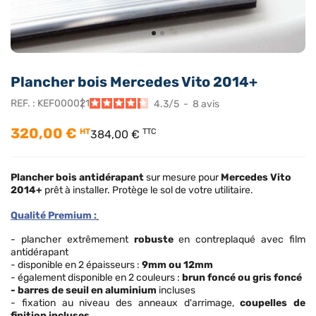
Plancher bois Mercedes Vito 2014+
REF. :
KEF000021
4.3
/
5
-
8
avis
320,00 €
HT
TTC
384,00 €
Plancher bois antidérapant
sur mesure pour
Mercedes Vito
2014+
prêt à installer. Protège le sol de votre utilitaire.
Qualité Premium :
- plancher extrêmement
robuste
en contreplaqué avec film
antidérapant
- disponible en 2 épaisseurs :
9mm ou 12mm
- également disponible en 2 couleurs :
brun foncé ou gris foncé
- barres de seuil en aluminium
incluses
- fixation au niveau des anneaux d'arrimage,
coupelles de
finition incluses