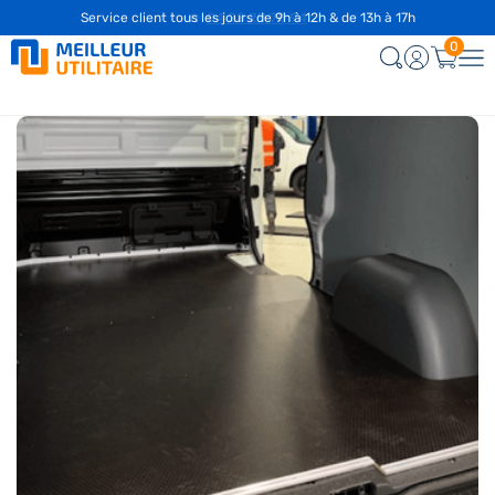
☎️
04 28 29 75 94
0