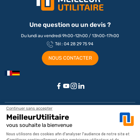
Une question ou un devis ?
Du lundi au vendredi 9h00-12h00 / 13h00-17h00
Tél : 04 28 29 75 94
NOUS CONTACTER
Aménagements par marque / modèle
Aménagement Peugeot Partner
Aménagement Peugeot Expert
Notre société
Aménagement Peugeot Boxer
Aménagement Citroen