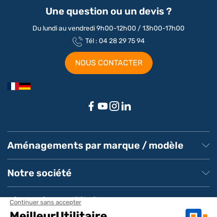
Une question ou un devis ?
Du lundi au vendredi 9h00-12h00 / 13h00-17h00
Tél : 04 28 29 75 94
NOUS CONTACTER
Aménagements par marque / modèle
Aménagement Peugeot Partner
Aménagement Peugeot Expert
Notre société
Aménagement Peugeot Boxer
Aménagement Citroen
À propos de MeilleurUtilitaire
Aménagement Renault
Service client
Dimensions utilitaires
Aménagement Ford Transit
Pays de livraison
Livraison