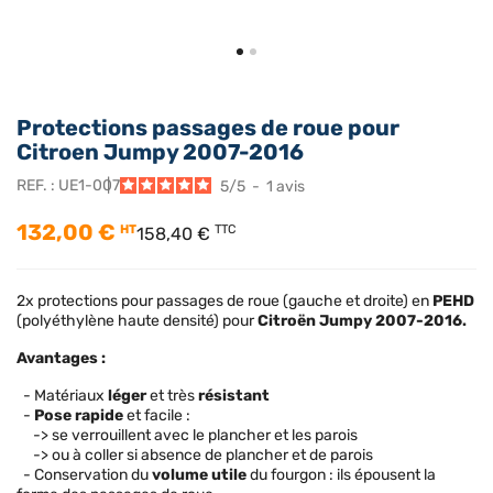
Protections passages de roue pour
Citroen Jumpy 2007-2016
REF. :
UE1-007
5
/
5
-
1
avis
132,00 €
HT
TTC
158,40 €
2x protections pour passages de roue (gauche et droite) en
PEHD
(polyéthylène haute densité) pour
Citroën Jumpy 2007-2016.
Avantages :
- Matériaux
léger
et très
résistant
-
Pose rapide
et facile :
-> se verrouillent avec le plancher et les parois
-> ou à coller si absence de plancher et de parois
- Conservation du
volume utile
du fourgon : ils épousent la