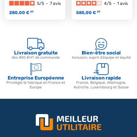
5
/
5
-
7
avis
4
/
5
-
1
avis
280,00 €
585,00 €
HT
HT
Livraison gratuite
Bien-être social
dès 400 €HT de commande
Inclusion, esprit d’équipe et équité
Entreprise Européenne
Livraison rapide
Privilégie le fabriqué en France et
France, Belgique, Allemagne,
Europe
Autriche, Luxembourg et Suisse