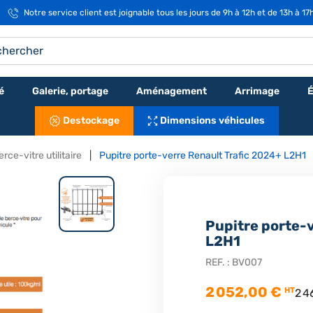
Notre service client est joignable tous les jours de 9h à 12h et de 13h à 17
é
Galerie, portage
Aménagement
Arrimage
É
Destockage
Dimensions véhicules
rce-vitre utilitaire
Pupitre porte-verre Renault Trafic 2024+ L2H1
Pupitre porte-
L2H1
REF. :
BV007
2 052,00 €
HT
2 4