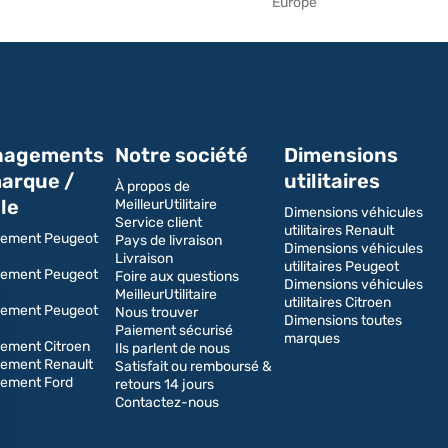
Europe
agements
Notre société
Dimensions
arque /
utilitaires
À propos de
le
MeilleurUtilitaire
Dimensions véhicules
Service client
utilitaires Renault
ement Peugeot
Pays de livraison
Dimensions véhicules
Livraison
utilitaires Peugeot
ement Peugeot
Foire aux questions
Dimensions véhicules
MeilleurUtilitaire
utilitaires Citroen
ement Peugeot
Nous trouver
Dimensions toutes
Paiement sécurisé
marques
ment Citroen
Ils parlent de nous
ement Renault
Satisfait ou remboursé &
ement Ford
retours 14 jours
Contactez-nous