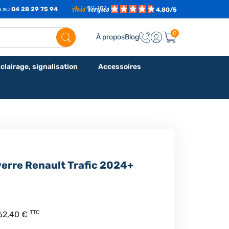
h au
04 28 29 75 94
4.80/5
0
À propos
Blog
clairage, signalisation
Accessoires
verre Renault Trafic 2024+
TTC
62,40 €