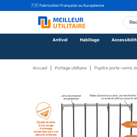
🇫🇷 Fabrication Française ou Européenne
Antivol
Habillage
Accessibilit
Accueil
Portage utilitaire
Pupitre porte-verre, be