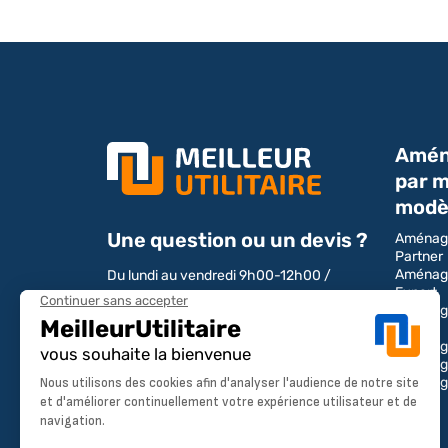
Amén
par m
modè
Une question ou un devis ?
Aménag
Partner
Aménag
Du lundi au vendredi 9h00-12h00 /
Expert
13h00-17h00
Aménag
Boxer
Tél : 04 28 29 75 94
Aménage
Aménag
Aménag
NOUS CONTACTER
Transit