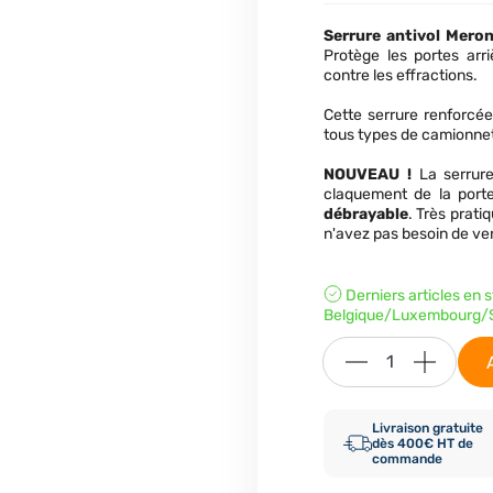
Serrure antivol Mero
Protège les portes arriè
contre les effractions.
Cette serrure renforcé
tous types de camionnett
NOUVEAU !
La serrure
claquement de la port
débrayable
. Très prati
n'avez pas besoin de ver
Derniers articles en 
Belgique/Luxembourg/S
Livraison gratuite
dès 400€ HT de
commande