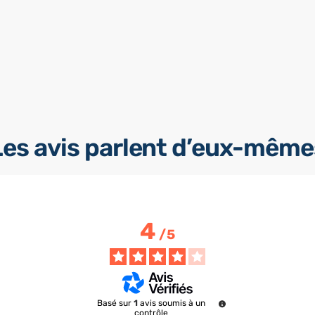
Les avis parlent d’eux-même
4
/
5
Basé sur
1
avis soumis à un
contrôle