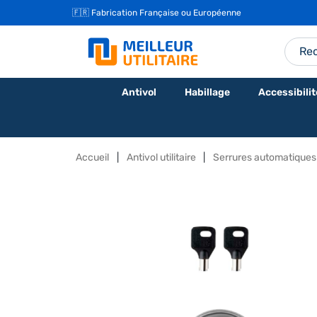
🇫🇷 Fabrication Française ou Européenne
Antivol
Habillage
Accessibilit
Accueil
Antivol utilitaire
Serrures automatiques u