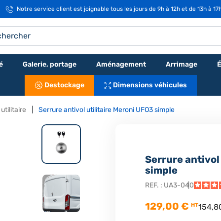
Notre service client est joignable tous les jours de 9h à 12h et de 13h à 17
é
Galerie, portage
Aménagement
Arrimage
É
Destockage
Dimensions véhicules
tilitaire
Serrure antivol utilitaire Meroni UFO3 simple
Serrure antivol
simple
REF. :
UA3-040
129,00 €
HT
154,8