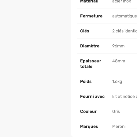
Matériau
acier inox
Fermeture
automatique
Clés
2 clés ident
Diamètre
96mm
Epaisseur
48mm
totale
Poids
1,6kg
Fourni avec
kit et notic
Couleur
Gris
Marques
Meroni