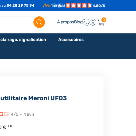
h au
04 28 29 75 94
4.80/5
0
À propos
Blog
clairage, signalisation
Accessoires
 utilitaire Meroni UFO3
4
/
5
-
1
avis
TTC
0 €