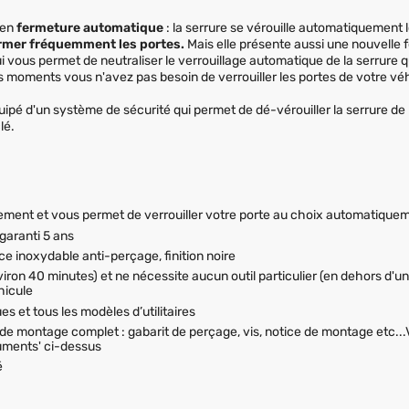
 en
fermeture automatique
: la serrure se vérouille automatiquement l
ermer fréquemment les portes.
Mais elle présente aussi une nouvelle f
i vous permet de neutraliser le verrouillage automatique de la serrure 
ns moments vous n'avez pas besoin de verrouiller les portes de votre vé
ipé d'un système de sécurité qui permet de dé-vérouiller la serrure de 
lé.
ilement et vous permet de verrouiller votre porte au choix automatiqu
garanti 5 ans
ce inoxydable anti-perçage, finition noire
viron 40 minutes) et ne nécessite aucun outil particulier (en dehors d'une 
hicule
es et tous les modèles d’utilitaires
it de montage complet : gabarit de perçage, vis, notice de montage etc...
uments' ci-dessus
é