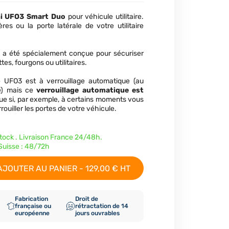
ni UFO3 Smart Duo
pour véhicule utilitaire.
res ou la porte latérale de votre utilitaire
e a été spécialement conçue pour sécuriser
es, fourgons ou utilitaires.
 UFO3 est à verrouillage automatique (au
e) mais ce
verrouillage automatique est
que si, par exemple, à certains moments vous
rouiller les portes de votre véhicule.
stock . Livraison France 24/48h.
uisse : 48/72h
AJOUTER AU PANIER - 129,00 € HT
Fabrication
Droit de
française ou
rétractation de 14
européenne
jours ouvrables