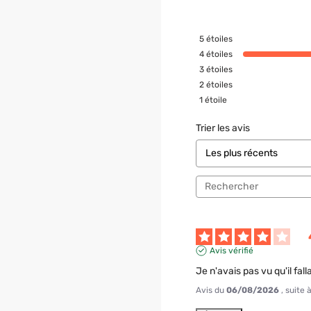
5
étoiles
4
étoiles
3
étoiles
2
étoiles
1
étoile
Trier les avis
Avis vérifié
Je n'avais pas vu qu'il fall
Avis du
06/08/2026
, suite