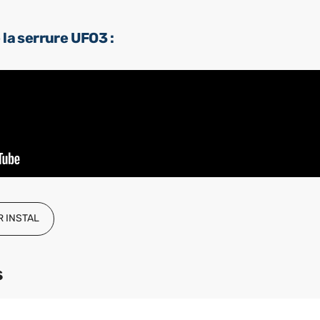
la serrure UFO3 :
 INSTAL
s