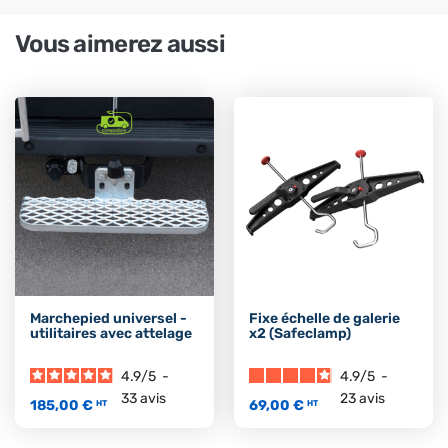
Vous aimerez aussi
Marchepied universel -
Fixe échelle de galerie
utilitaires avec attelage
x2 (Safeclamp)
4.9
/
5
-
4.9
/
5
-
33
avis
23
avis
185,00 €
69,00 €
HT
HT