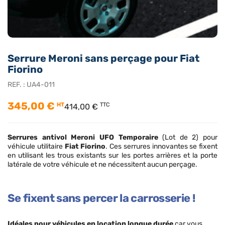
Serrure Meroni sans perçage pour Fiat
Fiorino
REF. :
UA4-011
345,00 €
HT
TTC
414,00 €
Serrures antivol Meroni UFO
Temporaire
(Lot de 2) pour
véhicule utilitaire
Fiat Fiorino
. Ces serrures innovantes se fixent
en utilisant les trous existants sur les portes arrières et la porte
latérale de votre véhicule et ne nécessitent aucun perçage.
Se fixent sans percer la carrosserie !
Idéales pour véhicules en location longue durée
car vous