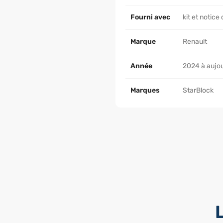
Fourni avec
kit et notic
Marque
Renault
Année
2024 à aujou
Marques
StarBlock