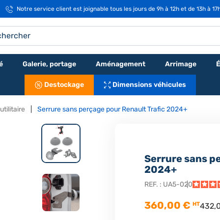
Notre service client est joignable tous les jours de 9h à 12h et de 13h à 17
é
Galerie, portage
Aménagement
Arrimage
É
Destockage
Dimensions véhicules
tilitaire
Serrure sans perçage pour Renault Trafic 2024+
Serrure sans p
2024+
REF. :
UA5-020
360,00 €
HT
432,