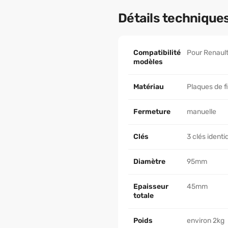
Détails technique
Compatibilité
Pour Renault
modèles
Matériau
Plaques de f
Fermeture
manuelle
Clés
3 clés identi
Diamètre
95mm
Epaisseur
45mm
totale
Poids
environ 2kg