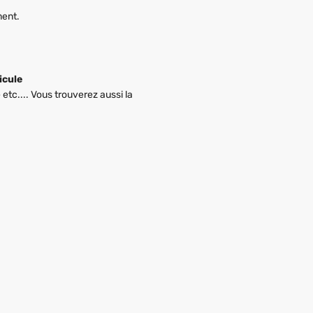
ment.
icule
etc.... Vous trouverez aussi la