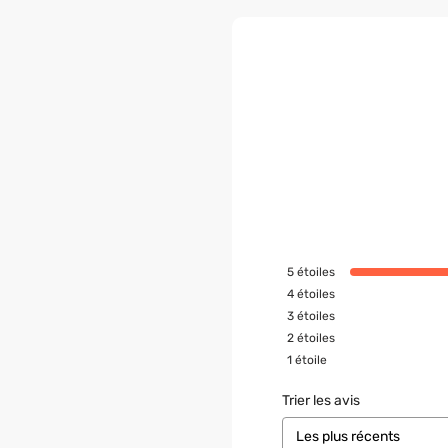
5
étoiles
4
étoiles
3
étoiles
2
étoiles
1
étoile
Trier les avis