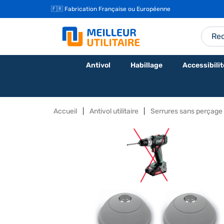
🇫🇷 Fabrication Française ou Européenne
Antivol
Habillage
Accessibilit
Accueil
Antivol utilitaire
Serrures sans perçage u