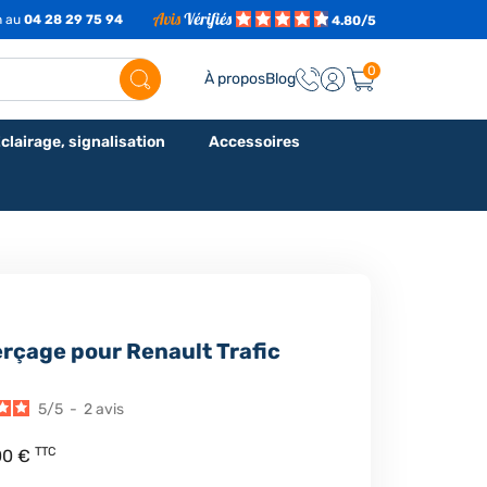
h au
04 28 29 75 94
4.80/5
0
À propos
Blog
clairage, signalisation
Accessoires
erçage pour Renault Trafic
5
/
5
-
2
avis
TTC
00 €