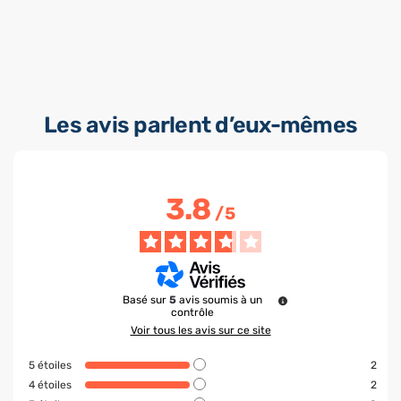
Les avis parlent d’eux-mêmes
3.8
/
5
Basé sur
5
avis soumis à un
contrôle
Voir tous les avis sur ce site
5
étoiles
2
4
étoiles
2