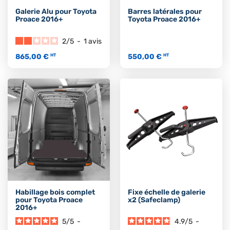
Galerie Alu pour Toyota
Barres latérales pour
Proace 2016+
Toyota Proace 2016+
2
/
5
-
1
avis
865,00 €
550,00 €
HT
HT
Habillage bois complet
Fixe échelle de galerie
pour Toyota Proace
x2 (Safeclamp)
2016+
5
/
5
-
4.9
/
5
-