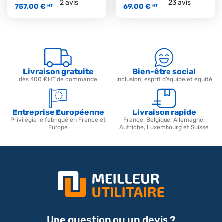
2
avis
23
avis
757,00 €
69,00 €
HT
HT
Livraison gratuite
Bien-être social
dès 400 €HT de commande
Inclusion, esprit d’équipe et équité
Entreprise Européenne
Livraison rapide
Privilégie le fabriqué en France et
France, Belgique, Allemagne,
Europe
Autriche, Luxembourg et Suisse
Une question ou un devis ?