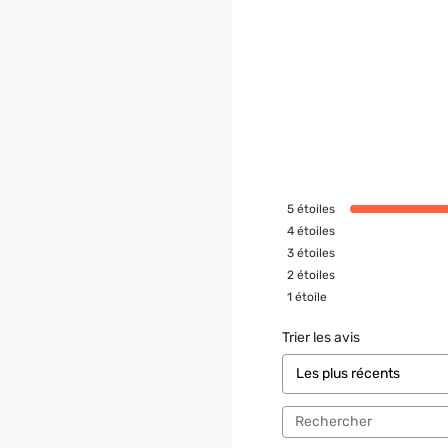
5
étoiles
4
étoiles
3
étoiles
2
étoiles
1
étoile
Trier les avis