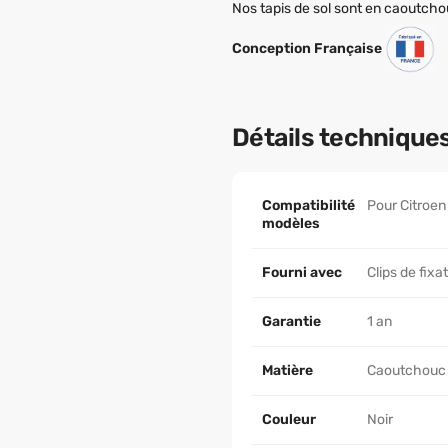
Nos tapis de sol sont en caoutcho
Conception Française
Détails technique
Compatibilité
Pour Citroen
modèles
Fourni avec
Clips de fixa
Garantie
1 an
Matière
Caoutchouc
Couleur
Noir