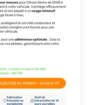
sur mesure
pour Citroen Nemo de 2008 à
nt à votre véhicule. Il protège efficacement
taire et est adapté à un
usage intensif
ge facile à l’eau.
is protégeant le sol côté conducteur et
xation d’origine sont fournis pour une
tre véhicule.
® pour une
adhérence optimale
. Cela lui
us vos pédales, garantissant ainsi votre
stock . Livraison France 24/48h.
uisse : 48/72h
AJOUTER AU PANIER - 54,00 € HT
Fabrication
Droit de
française ou
rétractation de 14
européenne
jours ouvrables