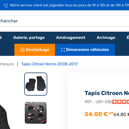
Notre service client est joignable tous les jours de 9h à 12h et de 13h à 1
é
Galerie, portage
Aménagement
Arrimage
É
Destockage
Dimensions véhicules
ur mesure
Tapis Citroen Nemo 2008-2017
Tapis Citroen 
REF. :
UB1-006
54,00 €
HT
64,80