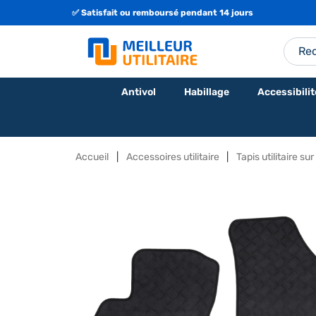
✅ Satisfait ou remboursé pendant 14 jours
🇫🇷 Fabrication Française ou Européenne
Antivol
Habillage
Accessibilit
Accueil
Accessoires utilitaire
Tapis utilitaire s