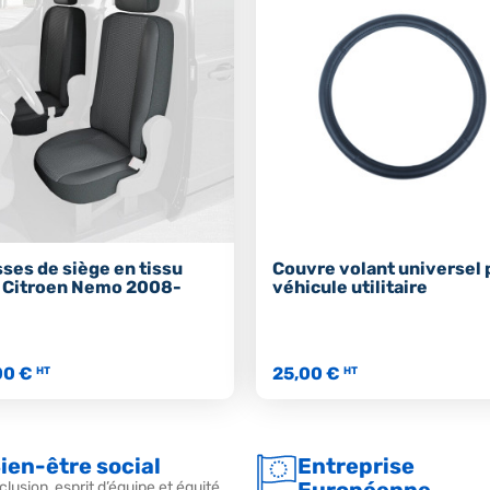
ses de siège en tissu
Couvre volant universel 
 Citroen Nemo 2008-
véhicule utilitaire
00 €
25,00 €
HT
HT
ien-être social
Entreprise
Européenne
clusion, esprit d’équipe et équité