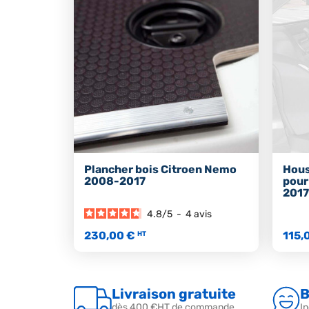
Plancher bois Citroen Nemo
Hous
2008-2017
pour
2017
4.8
/
5
-
4
avis
230,00 €
115,
HT
Livraison gratuite
B
dès 400 €HT de commande
In