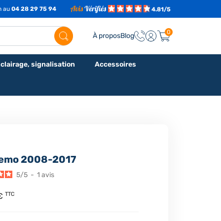
7h au
04 28 29 75 94
4.81/5
0
À propos
Blog
clairage, signalisation
Accessoires
Nemo 2008-2017
5
/
5
-
1
avis
TTC
 €