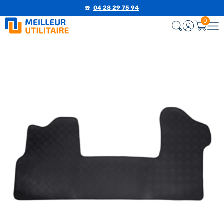
☎️
04 28 29 75 94
0