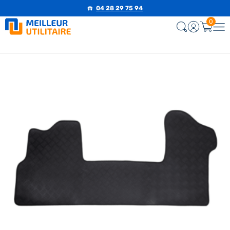
☎️
04 28 29 75 94
0