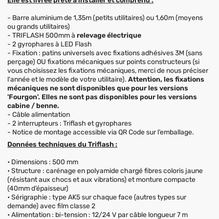
Elle est livrée prête à installer et comprend :
- Barre aluminium de 1,35m (petits utilitaires) ou 1,60m (moyens
ou grands utilitaires)
- TRIFLASH 500mm à
relevage électrique
- 2 gyrophares à LED Flash
- Fixation : patins universels avec fixations adhésives 3M (sans
perçage)
OU fixations mécaniques sur points constructeurs (si
vous choisissez les fixations mécaniques, merci de nous préciser
l'année et le modèle de votre utilitaire).
Attention, les fixations
mécaniques ne sont disponibles que pour les versions
'Fourgon'. Elles ne sont pas disponibles pour les versions
cabine / benne.
- Câble alimentation
- 2 interrupteurs : Triflash et gyrophares
- Notice de montage accessible via QR Code sur l’emballage.
Données techniques du Triflash :
• Dimensions : 500 mm
• Structure : carénage en polyamide chargé fibres coloris jaune
(résistant aux chocs et aux vibrations) et monture compacte
(40mm d’épaisseur)
• Sérigraphie : type AK5 sur chaque face (autres types sur
demande) avec film classe 2
• Alimentation : bi-tension : 12/24 V par câble longueur 7 m