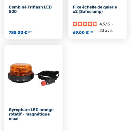
Combiné Triflash LED
Fixe échelle de galerie
500
x2 (Safeclamp)
4.9
/
5
-
23
avis
785,00 €
69,00 €
HT
HT
Gyrophare LED orange
rotatif - magnétique
maxi