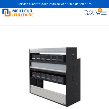
Service client tous les jours de 9h à 12h & de 13h à 17h
☎️
04 28 29 75 94
0