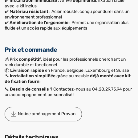
✔️
Installation immédiate
: Arrive
déjà monté
, fixation facile
avec le kit inclus
✔️
Matériau résistant
: Acier robuste, conçu pour durer dans un
environnement professionnel
✔️
Amélioration de l’ergonomie
: Permet une organisation plus
fluide et un accès rapide aux équipements
Prix et commande
💰
Prix compétitif
, idéal pour les professionnels cherchant un
rack durable et fonctionnel
📦
Livraison rapide
en France, Belgique, Luxembourg et Suisse
🔧
Installation simplifiée
grâce au meuble
déjà monté avec kit
de fixation fourni
📞
Besoin de conseils ?
Contactez-nous au 04.28.29.75.94 pour
un accompagnement personnalisé !
Notice aménagement Provan
Détails techniques