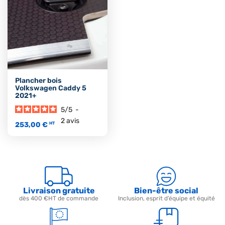
Plancher bois
Volkswagen Caddy 5
2021+
5
/
5
-
2
avis
253,00 €
HT
Livraison gratuite
Bien-être social
dès 400 €HT de commande
Inclusion, esprit d’équipe et équité