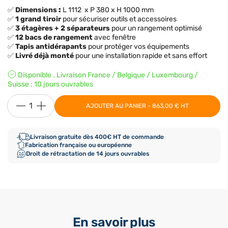
✅
Dimensions
:
L 1112 x P 380 x H 1000 mm
✅
1 grand tiroir
pour sécuriser outils et accessoires
✅
3 étagères + 2 séparateurs
pour un rangement optimisé
✅
12 bacs de rangement
avec fenêtre
✅
Tapis antidérapants
pour protéger vos équipements
✅
Livré déjà monté
pour une installation rapide et sans effort
Disponible . Livraison France / Belgique / Luxembourg /
Suisse : 10 jours ouvrables
AJOUTER AU PANIER - 863,00 € HT
Livraison gratuite dès 400€ HT de commande
Fabrication française ou européenne
Droit de rétractation de 14 jours ouvrables
En savoir plus