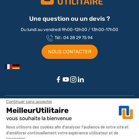
Une question ou un devis ?
Du lundi au vendredi 9h00-12h00 / 13h00-17h00
Tél : 04 28 29 75 94
NOUS CONTACTER
Aménagements par marque / modèle
Aménagement Peugeot Partner
Aménagement Peugeot Expert
Notre société
Aménagement Peugeot Boxer
Aménagement Citroen
À propos de MeilleurUtilitaire
Aménagement Renault
Service client