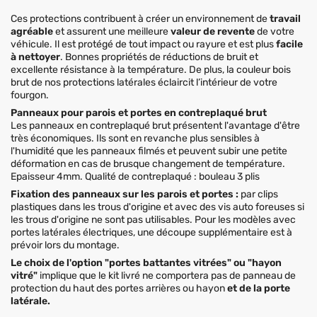
Ces protections contribuent à créer un environnement de
travail
agréable
et assurent une meilleure
valeur de revente
de votre
véhicule. Il est protégé de tout impact ou rayure et est plus
facile
à nettoyer
. Bonnes propriétés de réductions de bruit et
excellente résistance à la température. De plus, la couleur bois
brut de nos protections latérales éclaircit l’intérieur de votre
fourgon.
Panneaux pour parois et portes en contreplaqué brut
Les panneaux en contreplaqué brut présentent l'avantage d'être
très économiques. Ils sont en revanche plus sensibles à
l'humidité que les panneaux filmés et peuvent subir une petite
déformation en cas de brusque changement de température.
Epaisseur 4mm. Qualité de contreplaqué : bouleau 3 plis
Fixation des panneaux sur les parois et portes :
par clips
plastiques dans les trous d'origine et avec des vis auto foreuses si
les trous d'origine ne sont pas utilisables. Pour les modèles avec
portes latérales électriques, une découpe supplémentaire est à
prévoir lors du montage.
Le choix de l'option "portes battantes vitrées" ou "hayon
vitré"
implique que le kit livré ne comportera pas de panneau de
protection du haut des portes arrières ou hayon
et de la porte
latérale.