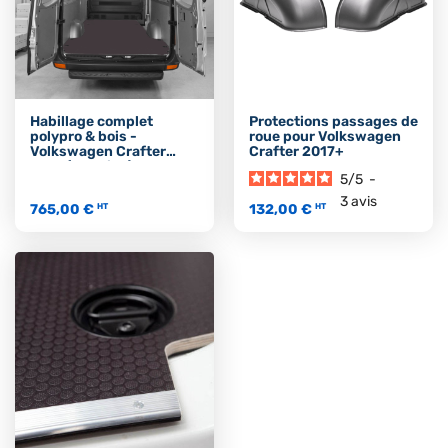
Habillage complet
Protections passages de
polypro & bois -
roue pour Volkswagen
Volkswagen Crafter
Crafter 2017+
2017 (Traction)
5
/
5
-
3
avis
765,00 €
132,00 €
HT
HT