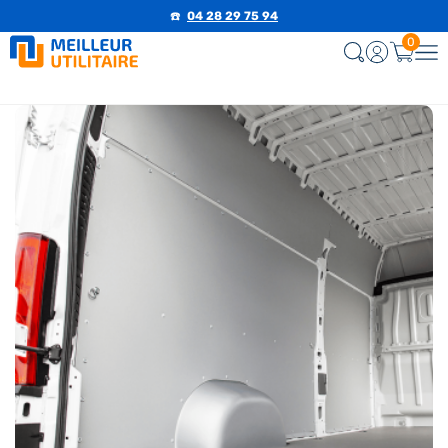
☎️
04 28 29 75 94
0
-5%