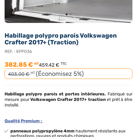
Habillage polypro parois Volkswagen
Crafter 2017+ (Traction)
REF. :
KPP036
382,85 €
HT
TTC
459,42 €
(Économisez 5%)
HT
403,00 €
Habillage polypro
parois et portes intérieures.
Fabriqué sur
mesure pour
Volkswagen Crafter 2017+ traction
et prêt à être
installé.
Qualité Premium :
panneaux polypropylène 4mm
hautement résistants aux
perforations, rayures et produits chimiques