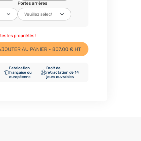
Portes arrières
tes les propriétés !
AJOUTER AU PANIER - 807,00 € HT
Fabrication
Droit de
française ou
rétractation de 14
européenne
jours ouvrables