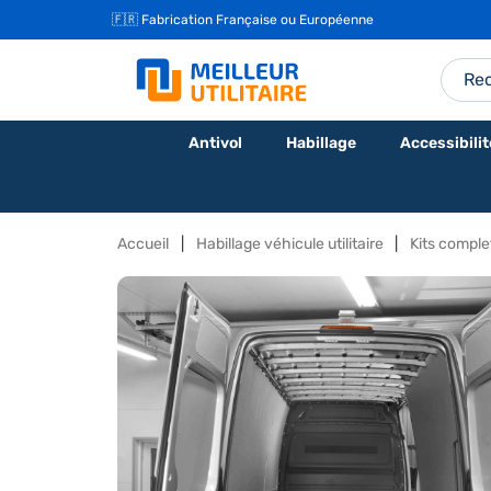
🇫🇷 Fabrication Française ou Européenne
Antivol
Habillage
Accessibilit
Accueil
Habillage véhicule utilitaire
Kits complet