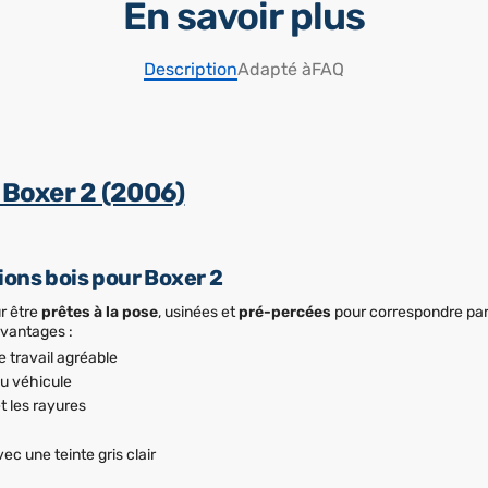
En savoir plus
Description
Adapté à
FAQ
 Boxer 2 (2006)
ons bois pour Boxer 2
r être
prêtes à la pose
, usinées et
pré-percées
pour correspondre par
 avantages :
 travail agréable
u véhicule
t les rayures
vec une teinte gris clair