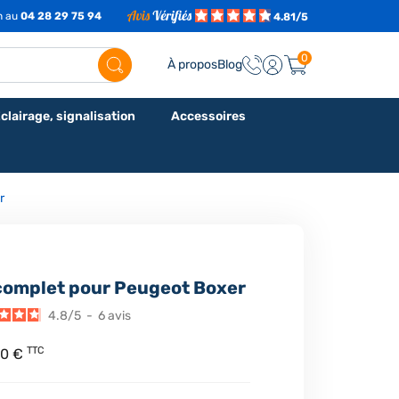
7h au
04 28 29 75 94
4.81/5
0
À propos
Blog
clairage, signalisation
Accessoires
r
 complet pour Peugeot Boxer
4.8
/
5
-
6
avis
TTC
40 €