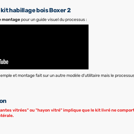
kit habillage bois Boxer 2
e montage
pour un guide visuel du processus :
mple et montage fait sur un autre modèle d'utilitaire mais le processu
ion
tantes vitrées" ou "hayon vitré" implique que le kit livré ne comp
atérale.