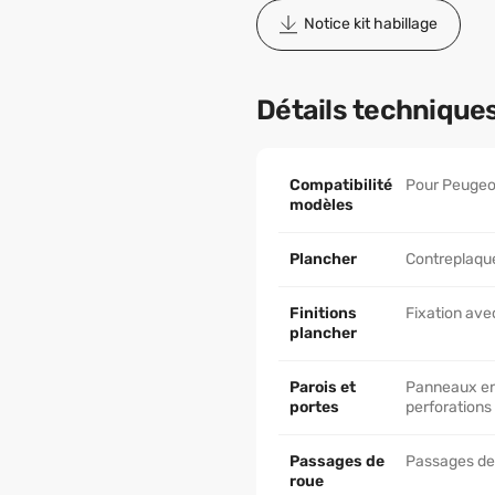
Notice kit habillage
Détails technique
Compatibilité
Pour Peugeot
modèles
Plancher
Contreplaqué
Finitions
Fixation avec
plancher
Parois et
Panneaux en 
portes
perforations
Passages de
Passages de
roue