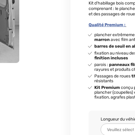
Kit d'habillage bois com
comprenant : le plancher
et des passages de roue
Qualité Premium :
plancher extrêmem
marron
avec film an
barres de seuil en 
fixation au niveau d
finition incluses
parois :
panneaux fi
rayures et produits 
Passages de roues
t
résistants
Kit Premium
conçu 
plancher (coupelles)
fixation, agrafes plas
Longueur du véhi