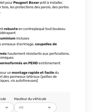
plet pour
Peugeot Boxer
prêt à installer,
 bois, les protections des parois, des portes
.
ent
robuste
en contreplaqué tout bouleau
tidérapant
aluminium
incluses
es anneaux d'arrimage,
coupelles de
lmés
hautement résistants aux perforations,
chimiques
hermoformés en PEHD
extrêmement
pour un
montage rapide et facile
du
 et des panneaux latéraux (pattes de
tiques, vis autoforeuses)
cule
Hauteur du véhicule