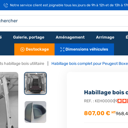
Notre service client est joignable tous les jours de 9h à 12h et de 13h à 1
é
Galerie, portage
Aménagement
Arrimage
É
Destockage
Dimensions véhicules
s habillage bois utilitaire
Habillage bois complet pour Peugeot Boxe
Habillage bois
REF. :
KEH000009
807,00 €
HT
968,