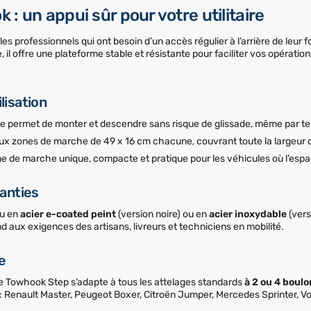
: un appui sûr pour votre utilitaire
es professionnels qui ont besoin d’un accès régulier à l’arrière de leur fo
, il offre une plateforme stable et résistante pour faciliter vos opératio
lisation
e permet de monter et descendre sans risque de glissade, même par 
ux zones de marche de 49 x 16 cm chacune, couvrant toute la largeur de
e de marche unique, compacte et pratique pour les véhicules où l’espac
ranties
çu en
acier e-coated peint
(version noire) ou en
acier inoxydable
(vers
d aux exigences des artisans, livreurs et techniciens en mobilité.
e
le Towhook Step s’adapte à tous les attelages standards
à 2 ou 4 boul
 : Renault Master, Peugeot Boxer, Citroën Jumper, Mercedes Sprinter, Vo