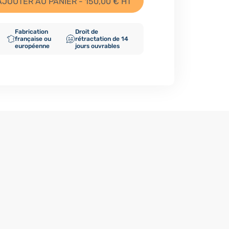
AJOUTER AU PANIER - 150,00 € HT
Fabrication
Droit de
française ou
rétractation de 14
européenne
jours ouvrables