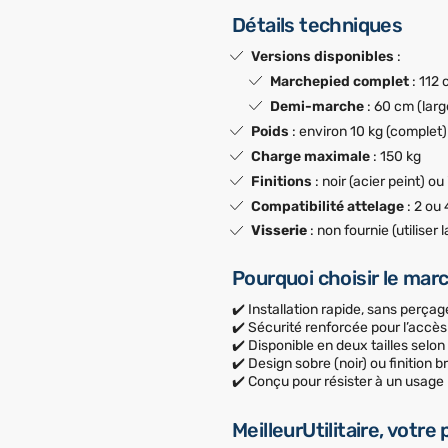
Détails techniques
Versions disponibles
:
Marchepied complet
: 112 
Demi-marche
: 60 cm (larg
Poids
: environ 10 kg (complet)
Charge maximale
: 150 kg
Finitions
: noir (acier peint) ou
Compatibilité attelage
: 2 ou
Visserie
: non fournie (utiliser 
Pourquoi choisir le ma
✔️ Installation rapide, sans perçag
✔️ Sécurité renforcée pour l’accès
✔️ Disponible en deux tailles selo
✔️ Design sobre (noir) ou finition br
✔️ Conçu pour résister à un usage 
MeilleurUtilitaire, votre