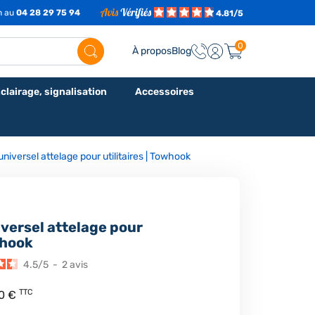
7h au
04 28 29 75 94
4.81/5
0
À propos
Blog
clairage, signalisation
Accessoires
niversel attelage pour utilitaires | Towhook
versel attelage pour
whook
4.5
/
5
-
2
avis
TTC
00 €