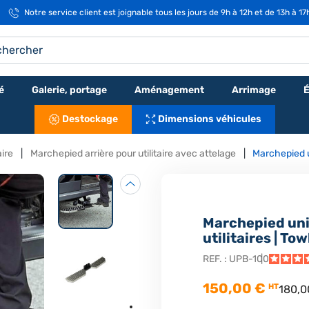
Notre service client est joignable tous les jours de 9h à 12h et de 13h à 1
é
Galerie, portage
Aménagement
Arrimage
É
Destockage
Dimensions véhicules
aire
Marchepied arrière pour utilitaire avec attelage
Marchepied u
Marchepied uni
utilitaires | To
REF. :
UPB-100
150,00 €
HT
180,