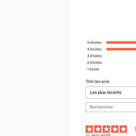
5
étoiles
4
étoiles
3
étoiles
2
étoiles
1
étoile
Trier les avis
Avis vérifié