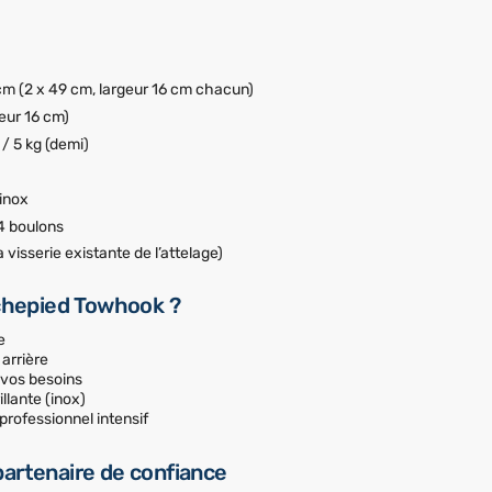
cm (2 x 49 cm, largeur 16 cm chacun)
eur 16 cm)
 / 5 kg (demi)
 inox
 4 boulons
la visserie existante de l’attelage)
rchepied Towhook ?
e
 arrière
n vos besoins
illante (inox)
professionnel intensif
 partenaire de confiance