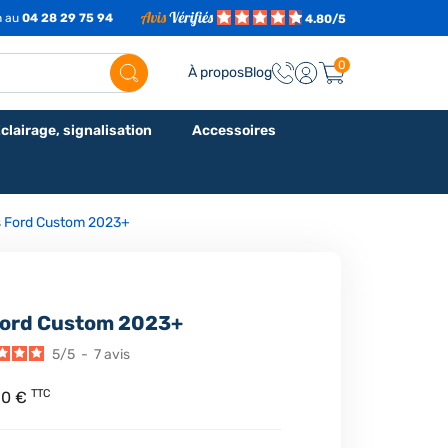
h au
04 28 29 75 94
4.80/5
0
À propos
Blog
clairage, signalisation
Accessoires
s Ford Custom 2023+
Ford Custom 2023+
5
/
5
-
7
avis
TTC
60 €