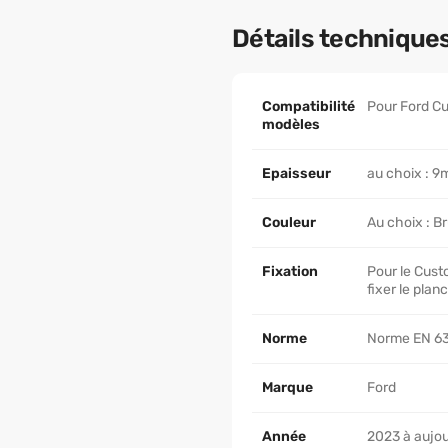
Détails technique
Compatibilité
Pour Ford Cu
modèles
Epaisseur
au choix : 
Couleur
Au choix : B
Fixation
Pour le Cust
fixer le plan
Norme
Norme EN 6
Marque
Ford
Année
2023 à aujou