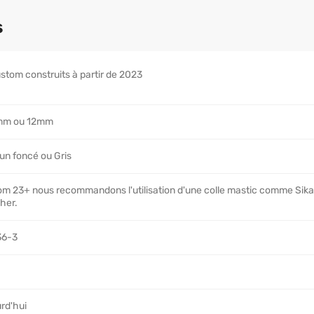
s
stom construits à partir de 2023
9mm ou 12mm
run foncé ou Gris
om 23+ nous recommandons l'utilisation d'une colle mastic comme Sikaf
cher.
36-3
rd'hui