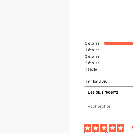
5
étoiles
4
étoiles
3
étoiles
2
étoiles
1
étoile
Trier les avis