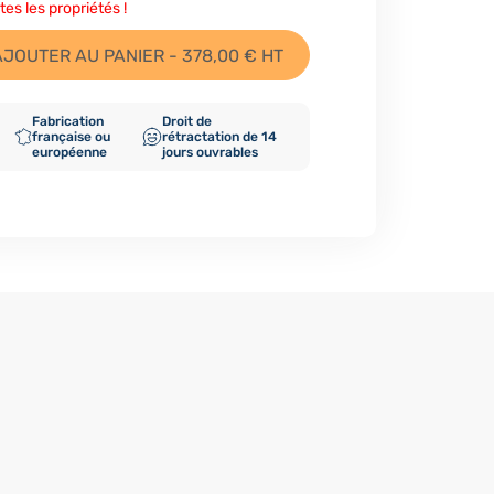
tes les propriétés !
AJOUTER AU PANIER - 378,00 € HT
Fabrication
Droit de
française ou
rétractation de 14
européenne
jours ouvrables