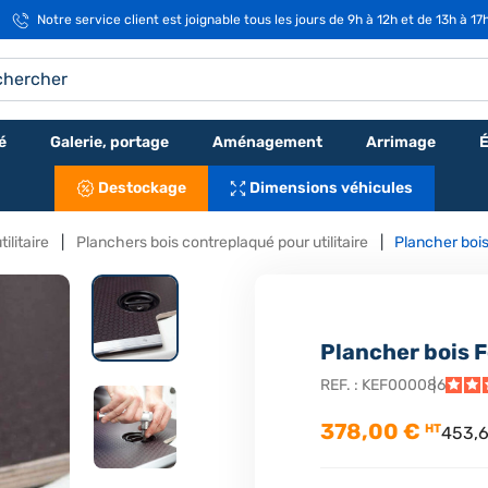
Notre service client est joignable tous les jours de 9h à 12h et de 13h à 17
é
Galerie, portage
Aménagement
Arrimage
É
Destockage
Dimensions véhicules
ilitaire
Planchers bois contreplaqué pour utilitaire
Plancher boi
Plancher bois 
REF. :
KEF000086
378,00 €
HT
453,