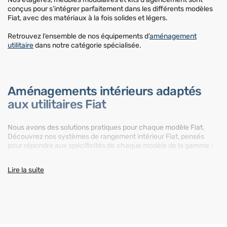
conçus pour s’intégrer parfaitement dans les différents modèles
Fiat, avec des matériaux à la fois solides et légers.
Retrouvez l’ensemble de nos équipements d’
aménagement
utilitaire
dans notre catégorie spécialisée.
Aménagements intérieurs adaptés
aux utilitaires Fiat
Nous avons des solutions pratiques pour chaque modèle Fiat.
Découvrez nos systèmes de rangement intérieur Fiat, pensés
pour répondre aux spécificités de chaque modèle de la gamme :
Aménagement Fiat Fiorino
: parfait pour les petites interventions
Lire la suite
urbaines, le Fiorino bénéficie d’agencements compacts et
efficaces.
Aménagement Fiat Doblo
: tirez parti de la polyvalence du Doblò
avec des modules de rangement adaptés à votre métier.
Aménagement Fiat Scudo
: profitez du volume intermédiaire du
Scudo pour intégrer des étagères robustes et ergonomiques.